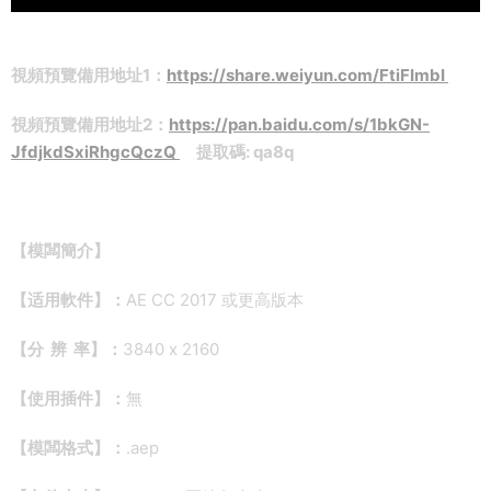
視頻預覽備用地址1：
https://share.weiyun.com/FtiFImbI
視頻預覽備用地址2：
https://pan.baidu.com/s/1bkGN-
JfdjkdSxiRhgcQczQ
提取碼: qa8q
【模闆簡介】
【适用軟件】：
AE CC 2017 或更高版本
【分 辨 率】：
3840 x 2160
【使用插件】：
無
【模闆格式】：
.aep