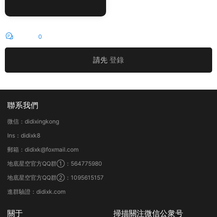
評論
0
請先
登錄
聯系我們
微信：didixingkong
Ins：didixk8
郵箱：didixk@foxmail.com
地底星空官方QQ群①：564775980
地底星空官方QQ群②：1095615157
進群驗證：didixk.com
關于
掃描關注微信公衆号