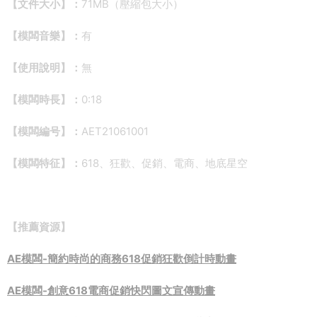
【文件大小】：
71MB（壓縮包大小）
【模闆音樂】：
有
【使用說明】：
無
【模闆時長】：
0:18
【模闆編号】：
AET21061001
【模闆特征】：
618、狂歡、促銷、電商、地底星空
【推薦資源】
AE模闆-簡約時尚的商務618促銷狂歡倒計時動畫
AE模闆-創意618電商促銷快閃圖文宣傳動畫