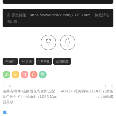
原文鏈接：
https://www.didixk.com/23336.html
，轉載請注
明出處。
0
0
AE模闆
AE資源
VIP專區
宣傳動畫
上一篇
下一篇
達芬奇插件-攝像機色彩空間匹配
AE模闆-唯美的标志LOGO花瓣展
調色插件 CineMatch v1.053 Mac
示片頭動畫
蘋果版
猜你喜歡