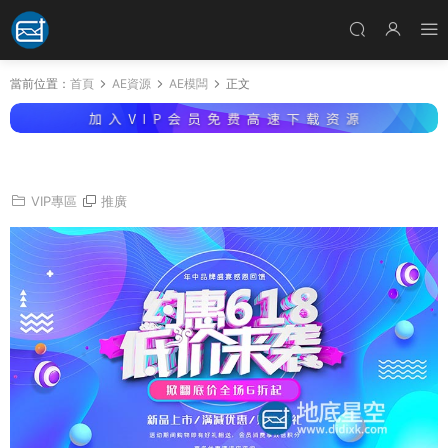
當前位置：
首頁
AE資源
AE模闆
正文
AE模闆-4K電商618年中促銷快閃片頭
VIP專區
推廣