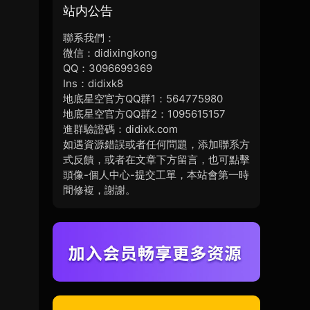
站内公告
聯系我們：
微信：didixingkong
QQ：3096699369
Ins：didixk8
地底星空官方QQ群1：564775980
地底星空官方QQ群2：1095615157
進群驗證碼：didixk.com
如遇資源錯誤或者任何問題，添加聯系方
式反饋，或者在文章下方留言，也可點擊
頭像-個人中心-提交工單，本站會第一時
間修複，謝謝。