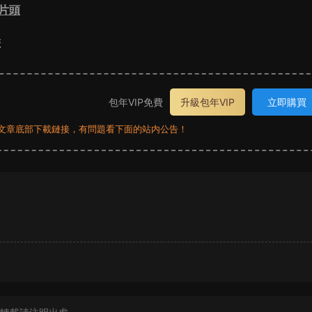
片頭
畫
包年VIP免費
升級包年VIP
立即購買
員看文章底部下載鏈接，有問題看下面的站内公告！
？