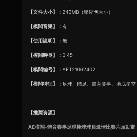
【文件大小】：
243MB（壓縮包大小）
【模闆音樂】：
有
【使用說明】：
無
【模闆時長】：
0:45
【模闆編号】：
AET21062402
【模闆特征】：
足球、國足、體育賽事、地底星空
【推薦資源】
AE模闆-體育賽事足球棒球球員激情比賽片頭動畫