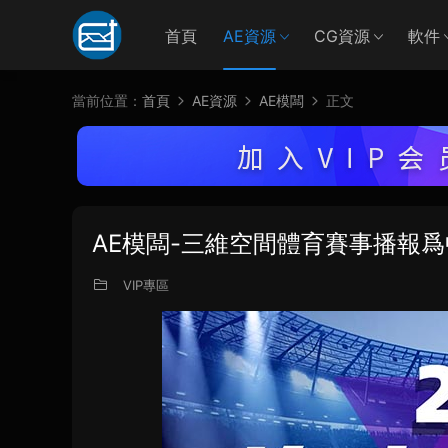
首頁
AE資源
CG資源
軟件
當前位置：
首頁
AE資源
AE模闆
正文
AE模闆-三維空間體育賽事播報
VIP專區