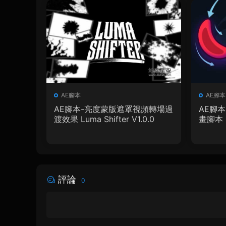
AE腳本
AE腳本
AE腳本-亮度蒙版遮罩視頻轉場過
AE腳
渡效果 Luma Shifter V1.0.0
畫腳本 So
評論
0