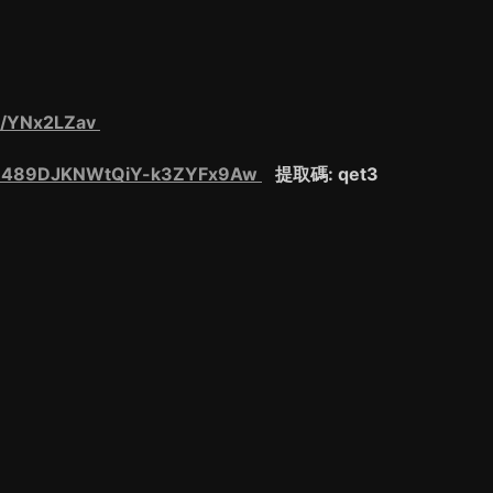
om/YNx2LZav
/s/1489DJKNWtQiY-k3ZYFx9Aw
提取碼: qet3