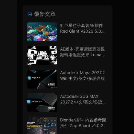
最新文章
紅巨星粒子套裝AE插件
Red Giant V2026.5.0
Win 中文版/英文版 集成
了Trapcode + Magic
Bullet + VFX Suit
AE腳本-亮度蒙版遮罩視
頻轉場過渡效果 Luma
Shifter V1.0.0
Autodesk Maya 2027.2
Win 中文/英文/多語言版
Autodesk 3DS MAX
2027.2 中文/英文/多語言
版
Blender插件-内置參考圖
插件 Zap Board v1.0.2