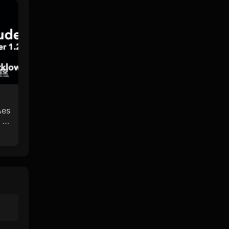
es
0 +