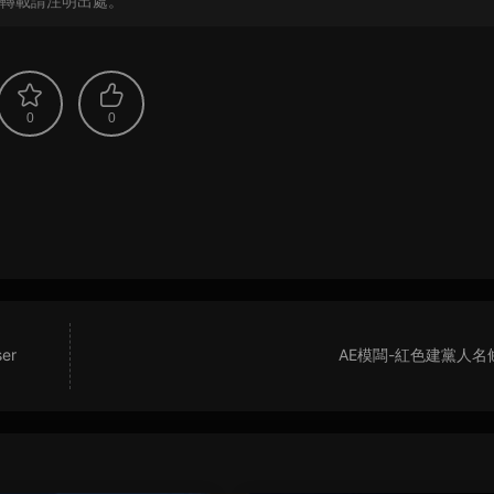
轉載請注明出處。
0
0
er
AE模闆-紅色建黨人名