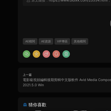
原文鏈接：
https://www.didixk.com/23554.html
，
AE模闆
AE資源
VIP專區
其他模闆
上一篇
電影級視頻編輯後期剪輯中文版軟件 Avid Media Compos
2021.5.0 Win
猜你喜歡