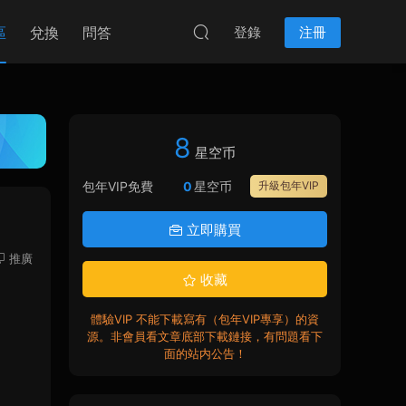
區
兌換
問答
登錄
注冊
8
星空币
包年VIP免費
0
星空币
升級包年VIP
立即購買
推廣
收藏
體驗VIP 不能下載寫有（包年VIP專享）的資
源。非會員看文章底部下載鏈接，有問題看下
面的站内公告！