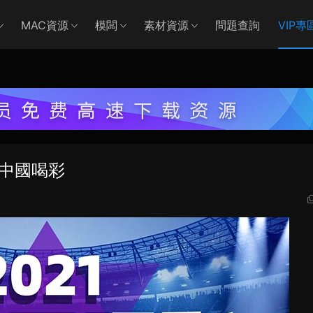
MAC資源
模闆
素材資源
問題查詢
VIP專
爲中國喝彩