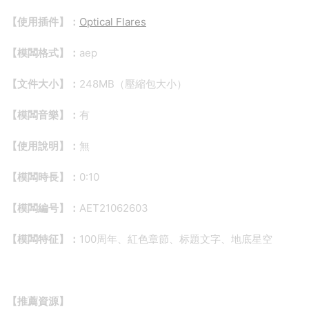
【使用插件】：
Optical Flares
【模闆格式】：
aep
【文件大小】：
248MB（壓縮包大小）
【模闆音樂】：
有
【使用說明】：
無
【模闆時長】：
0:10
【模闆編号】：
AET21062603
【模闆特征】：
100周年、紅色章節、标題文字、地底星空
【推薦資源】