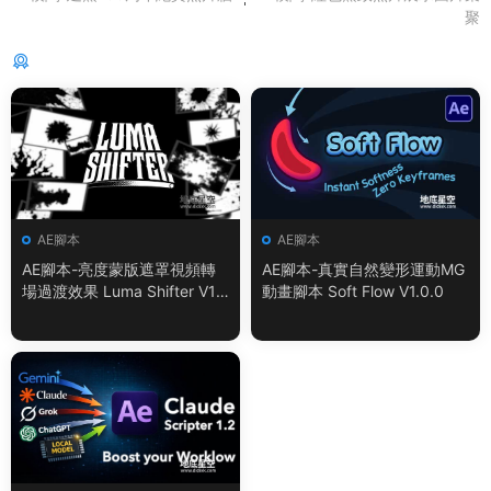
聚
猜你喜歡
AE腳本
AE腳本
AE腳本-亮度蒙版遮罩視頻轉
AE腳本-真實自然變形運動MG
場過渡效果 Luma Shifter V1.
動畫腳本 Soft Flow V1.0.0
0.0