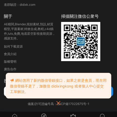
進群驗證：didixk.com
關于
掃描關注微信公衆号
AE模闆,Blender,視頻素材,預設,材質
模型,平面素材,特效合成,教程,c4d插
件,luts,免費,地底星空影視後期資源，
感謝支持。
如何下載資源
會員介紹
版權聲明
廣告合作
網站啓用了新的微信登錄接口，如果之前是會員，現在用
搜索
微信登錄不是了，加微信 didixingkong 或者個人中心提交
工單解決。
備案/許可證編号爲：京ICP備17022675号-1