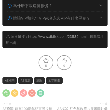
爲什麽下載速度很慢？
體驗VIP和包年VIP或者永久VIP有什麽區别？
原文鏈接：
https://www.didixk.com/23589.html
，轉載請注
明出處。
5
0
AE模闆
AE資源
黨政
文字動畫
上一篇
下一篇
AE模闆-建黨100周年紀實照片牆
AE模闆-紅色黨政照片展示圖片彙