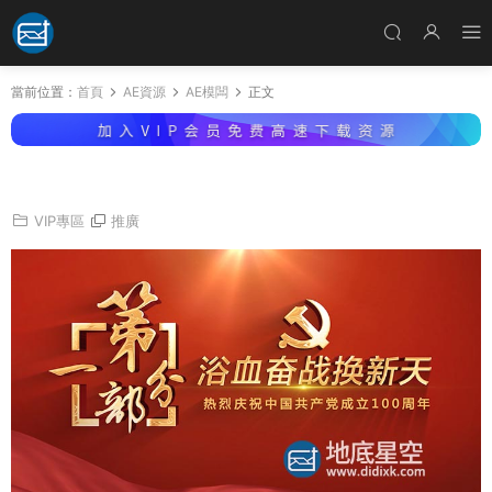
當前位置：
首頁
AE資源
AE模闆
正文
AE模闆-100周年紅色章節标題文字動畫
VIP專區
推廣