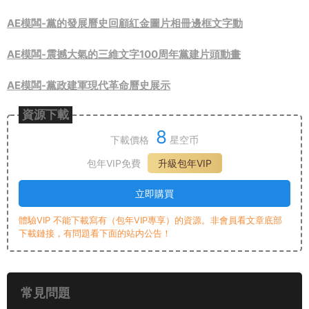
AE模闆-黨的發展曆史回顧紅金圖片相冊邊框文字動
AE模闆-震撼大氣的三維文字100周年黨建片頭動畫
AE模闆-黨政建軍現代革命曆史展示
資源下載
8
下載價格
星空币
包年VIP免費
升級包年VIP
立即購買
體驗VIP 不能下載寫有（包年VIP專享）的資源。非會員看文章底部
下載鏈接，有問題看下面的站内公告！
常見問題