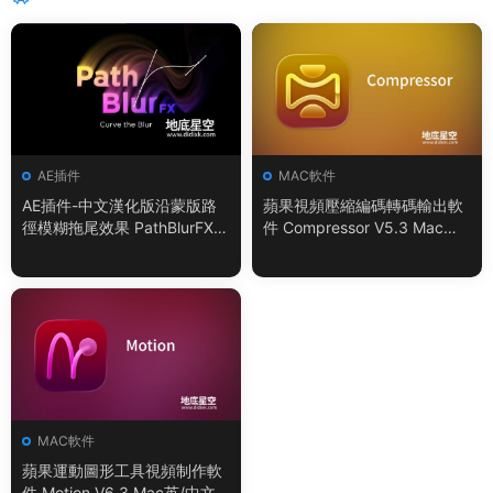
AE插件
MAC軟件
AE插件-中文漢化版沿蒙版路
蘋果視頻壓縮編碼轉碼輸出軟
徑模糊拖尾效果 PathBlurFX 1.
件 Compressor V5.3 Mac英/
3 Win/Mac
中文版
MAC軟件
蘋果運動圖形工具視頻制作軟
件 Motion V6.3 Mac英/中文