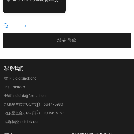
版
評論
0
請先
登錄
聯系我們
微信：didixingkong
Ins：didixk8
郵箱：didixk@foxmail.com
地底星空官方QQ群①：564775980
地底星空官方QQ群②：1095615157
進群驗證：didixk.com