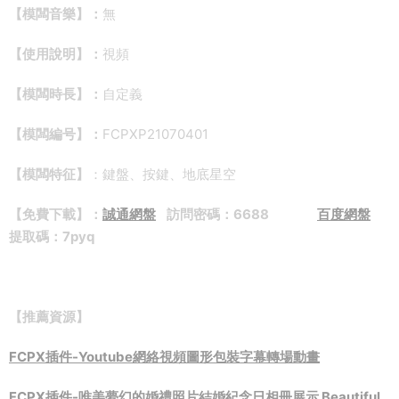
【模闆音樂】：
無
【使用說明】：
視頻
【模闆時長】：
自定義
【模闆編号】：
FCPXP21070401
【模闆特征】
：鍵盤、按鍵、地底星空
【免費下載】：
誠通網盤
訪問密碼：6688
百度網盤
提取碼：7pyq
【推薦資源】
FCPX插件-Youtube網絡視頻圖形包裝字幕轉場動畫
FCPX插件-唯美夢幻的婚禮照片結婚紀念日相冊展示 Beautiful