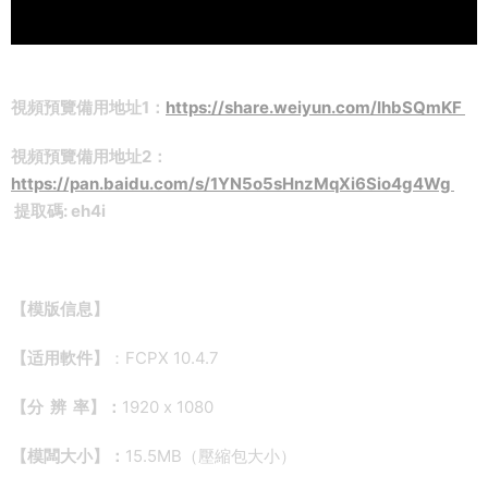
視頻預覽備用地址1：
https://share.weiyun.com/IhbSQmKF
視頻預覽備用地址2：
https://pan.baidu.com/s/1YN5o5sHnzMqXi6Sio4g4Wg
提取碼: eh4i
【
模版信息】
【适用軟件】
：FCPX 10.4.7
【分 辨 率】：
1920 x 1080
【模闆大小】：
15.5MB（壓縮包大小）