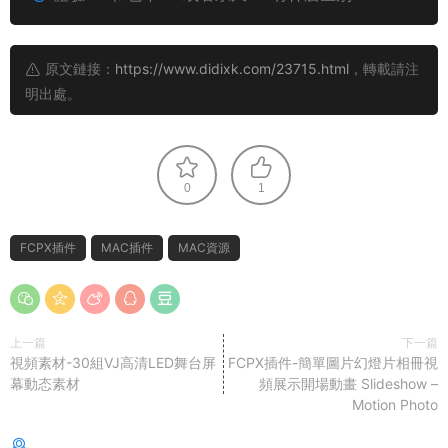
原文鏈接：
https://www.didixk.com/23715.html
，轉載請注
明出處。
0
1
FCPX插件
MAC插件
MAC資源
上一篇
下一篇
視頻素材-30組VJ高清LED舞台屏
FCPX插件-簡單圖片幻燈片相冊視
幕動态素材
頻展示開場動畫 Slideshow –
Motion Photo
猜你喜歡