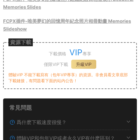
Memories Slides
FCPX插件-唯美夢幻的回憶周年紀念照片相冊動畫 Memories
Slideshow
資源下載
VIP
下載價格
專享
僅限VIP下載
升級VIP
體驗VIP 不能下載寫有（包年VIP專享）的資源。非會員看文章底部
下載鏈接，有問題看下面的站内公告！
常見問題
爲什麽下載速度很慢？
體驗VIP和包年VIP或者永久VIP有什麽區别？