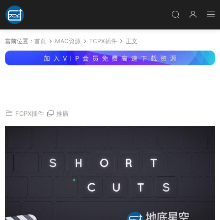
當前位置：
首頁
MAC資源
FCPX插件
正文
FCPX插件-視頻教程鍵盤快捷鍵按鈕展示 Short
cuts for FCPX
FCPX插件
推廣