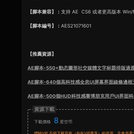
【腳本兼容】：
支持 AE CS6 或者更高版本 Win/
【腳本編号】：
AES21071601
【推薦資源】
AE腳本-550+動态圖形社交媒體文字标題排版過渡廣告視頻
AE腳本-640個高科技感全息UI屏幕界面線條邊框元
AE腳本-500個HUD科技感賽博朋克用戶UI界面
資源下載
8
下載價格
星空币
體驗VIP 不能下載寫有（包年VIP專享）的資源。非會