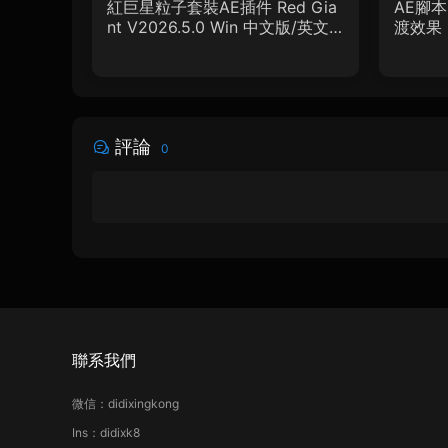
紅巨星粒子套裝AE插件 Red Gia
AE腳
nt V2026.5.0 Win 中文版/英文
渡效果 Lu
版 集成了Trapcode + Magic Bul
let + VFX Suit
評論
0
聯系我們
微信：didixingkong
Ins：didixk8