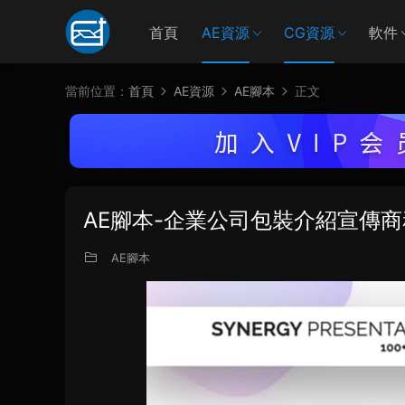
首頁
AE資源
CG資源
軟件
當前位置：
首頁
AE資源
AE腳本
正文
AE腳本-企業公司包裝介紹宣傳
AE腳本