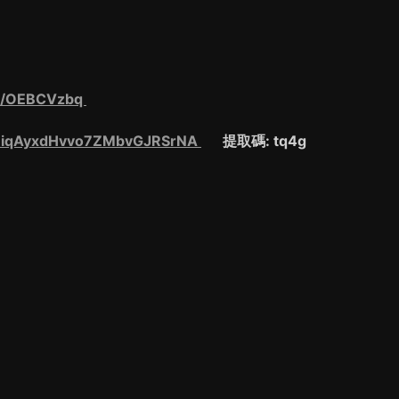
om/OEBCVzbq
s/1iqAyxdHvvo7ZMbvGJRSrNA
提取碼: tq4g