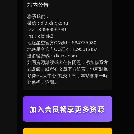
站内公告
聯系我們：
微信：didixingkong
QQ：3096699369
Ins：didixk8
地底星空官方QQ群1：564775980
地底星空官方QQ群2：1095615157
進群驗證碼：didixk.com
如遇資源錯誤或者任何問題，添加聯系方
式反饋，或者在文章下方留言，也可點擊
頭像-個人中心-提交工單，本站會第一時
間修複，謝謝。