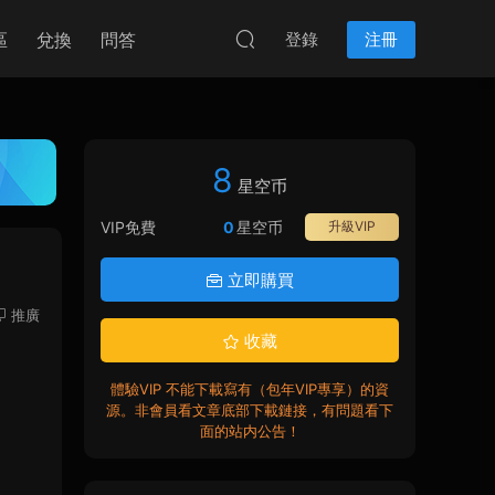
區
兌換
問答
登錄
注冊
8
星空币
VIP免費
0
星空币
升級VIP
立即購買
推廣
收藏
體驗VIP 不能下載寫有（包年VIP專享）的資
源。非會員看文章底部下載鏈接，有問題看下
面的站内公告！