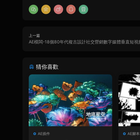
上一篇
AE模闆-18個80年代複古設計社交營銷數字媒體垂直短視
猜你喜歡
AE插件
AE腳本