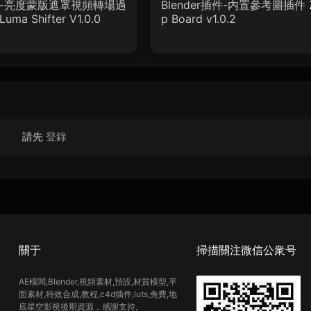
本-亮度蒙版遮罩視頻轉場過
Blender插件-内置參考圖插件 
ma Shifter V1.0.0
p Board v1.0.2
請先
登錄
關于
掃描關注微信公衆号
AE模闆,Blender,視頻素材,預設,材質模型,平
面素材,特效合成,教程,c4d插件,luts,免費,地
底星空影視後期資源，感謝支持。