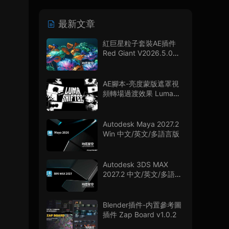
最新文章
紅巨星粒子套裝AE插件
Red Giant V2026.5.0
Win 中文版/英文版 集成
了Trapcode + Magic
Bullet + VFX Suit
AE腳本-亮度蒙版遮罩視
頻轉場過渡效果 Luma
Shifter V1.0.0
Autodesk Maya 2027.2
Win 中文/英文/多語言版
Autodesk 3DS MAX
2027.2 中文/英文/多語言
版
Blender插件-内置參考圖
插件 Zap Board v1.0.2