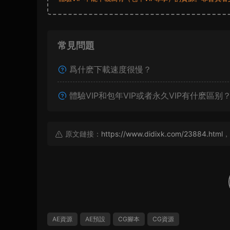
常見問題
爲什麽下載速度很慢？
體驗VIP和包年VIP或者永久VIP有什麽區别
原文鏈接：
https://www.didixk.com/23884.html
，
AE資源
AE預設
CG腳本
CG資源