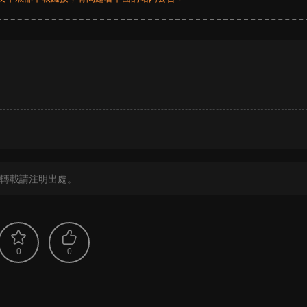
？
轉載請注明出處。
0
0