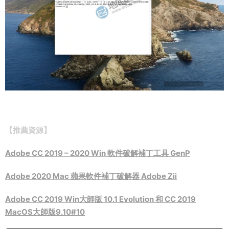
【推薦資源】
Adobe CC 2019 – 2020 Win 軟件破解補丁工具 GenP
Adobe 2020 Mac 蘋果軟件補丁破解器 Adobe Zii
Adobe CC 2019 Win大師版 10.1 Evolution 和 CC 2019
MacOS大師版9.10#10