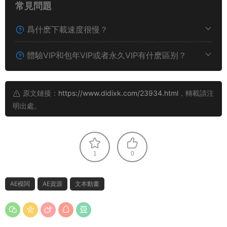
常見問題
爲什麽下載速度很慢？
體驗VIP和包年VIP或者永久VIP有什麽區别？
原文鏈接：
https://www.didixk.com/23934.html
，轉載請注
明出處。
1
0
AE模闆
AE資源
文本動畫