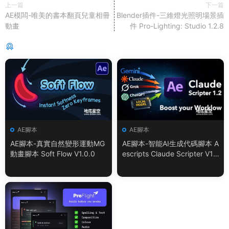
上一篇
下一篇
AE模闆-唯美的書本翻頁兒童相冊
Blender插件-三維燈光照明場景插
動畫
件 Pro-Lighting: Studio 1.2.8
猜你喜歡
AE腳本
AE腳本
AE腳本-真實自然變形運動MG
AE腳本-智能AI生成代碼腳本 A
動畫腳本 Soft Flow V1.0.0
escripts Claude Scripter V1.
3.0 + 使用教程