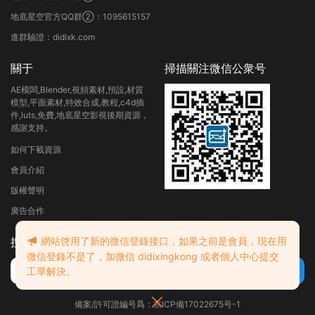
地底星空官方QQ群②：1095615157
進群驗證：didixk.com
關于
掃描關注微信公衆号
AE模闆,Blender,視頻素材,預設,材質
模型,平面素材,特效合成,教程,c4d插
件,luts,免費,地底星空影視後期資源，
感謝支持。
如何下載資源
會員介紹
版權聲明
廣告合作
網站啓用了新的微信登錄接口，如果之前是會員，現在用
搜索
微信登錄不是了，加微信 didixingkong 或者個人中心提交
工單解決。
備案/許可證編号爲：京ICP備17022675号-1