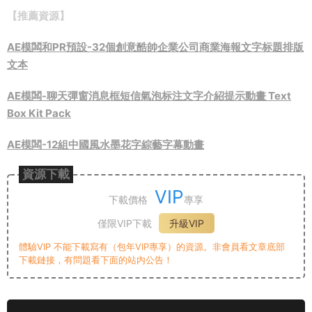
【推薦資源】
AE模闆和PR預設-32個創意酷帥企業公司商業海報文字标題排版
文本
AE模闆-聊天彈窗消息框短信氣泡标注文字介紹提示動畫 Text
Box Kit Pack
AE模闆-12組中國風水墨花字綜藝字幕動畫
資源下載
VIP
下載價格
專享
僅限VIP下載
升級VIP
體驗VIP 不能下載寫有（包年VIP專享）的資源。非會員看文章底部
下載鏈接，有問題看下面的站内公告！