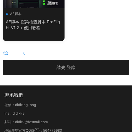
AE腳本
AE腳本-渲染檢查腳本 PreFlig
ht V1.2 + 使用教程
評論
0
請先
登錄
聯系我們
微信：didixingkong
Ins：didixk8
郵箱：didixk@foxmail.com
地底星空官方QQ群①：564775980