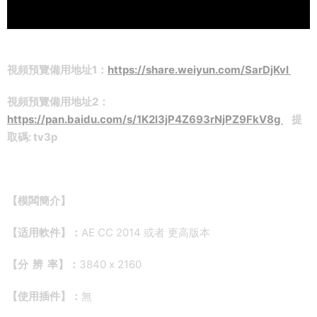
視頻預覽備用地址1：
https://share.weiyun.com/SarDjKvI
視頻預覽備用地址2：
https://pan.baidu.com/s/1K2l3jP4Z693rNjPZ9FkV8g
提
取碼: tv3p
【模闆簡介】
【适用軟件】：
AE CC 2014 或者 更高版本
【分 辨 率】：
3840 x 2160
【使用插件】：
無