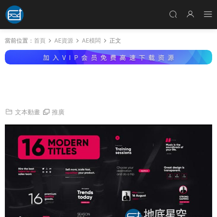
當前位置：
首頁
AE資源
AE模闆
正文
AE模闆-16個簡單幹淨的3D現代标題文字字幕标
題排版動畫Modern Titles
文本動畫
推廣