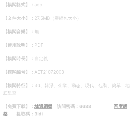
【模闆格式】：
aep
【文件大小】：
27.5MB（壓縮包大小）
【模闆音樂】：
無
【使用說明】：
PDF
【模闆時長】：
自定義
【模闆編号】：
AET21072003
【模闆特征】：
3d、幹淨、企業、動态、現代、包裝、簡單、地
底星空
【免費下載】：
城通網盤
訪問密碼：6688
百度網
盤
提取碼：3ldi