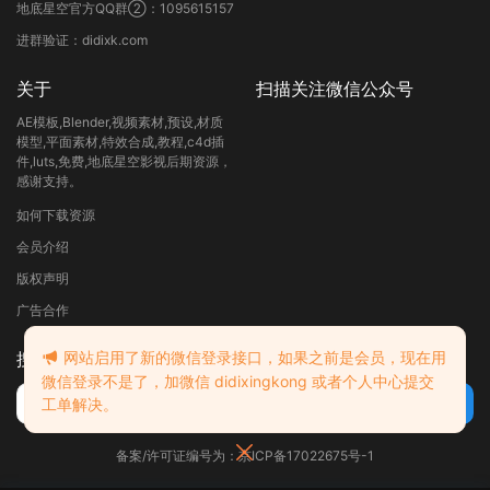
地底星空官方QQ群②：1095615157
进群验证：didixk.com
关于
扫描关注微信公众号
AE模板,Blender,视频素材,预设,材质
模型,平面素材,特效合成,教程,c4d插
件,luts,免费,地底星空影视后期资源，
感谢支持。
如何下载资源
会员介绍
版权声明
广告合作
搜索
网站启用了新的微信登录接口，如果之前是会员，现在用
微信登录不是了，加微信 didixingkong 或者个人中心提交
工单解决。
备案/许可证编号为：京ICP备17022675号-1