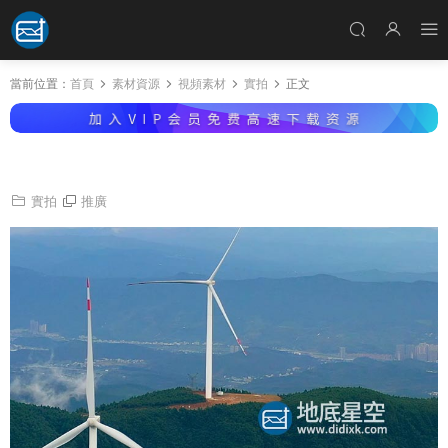
當前位置：
首頁
素材資源
視頻素材
實拍
正文
視頻素材-航拍山頂的風力發電設備4k實拍素材
實拍
推廣