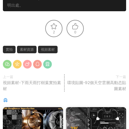
明出處。
2
0
實拍
素材資源
視頻素材
上一篇
下一篇
視頻素材-下雨天雨打樹葉實拍素
環境貼圖-92個天空雲層高動态貼
材
圖素材
猜你喜歡