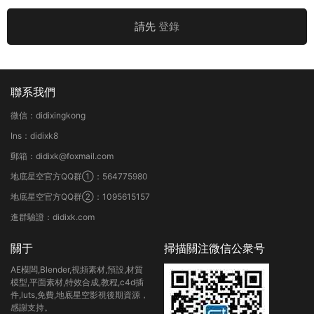
請先
登錄
聯系我們
微信：didixingkong
Ins：didixk8
郵箱：didixk@foxmail.com
地底星空官方QQ群①：564775980
地底星空官方QQ群②：1095615157
進群驗證：didixk.com
關于
掃描關注微信公衆号
AE模闆,Blender,視頻素材,預設,材質
模型,平面素材,特效合成,教程,c4d插
件,luts,免費,地底星空影視後期資源，
感謝支持。