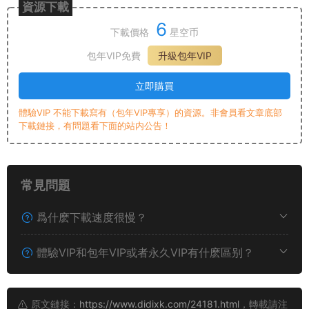
資源下載
6
下載價格
星空币
包年VIP免費
升級包年VIP
立即購買
體驗VIP 不能下載寫有（包年VIP專享）的資源。非會員看文章底部
下載鏈接，有問題看下面的站内公告！
常見問題
爲什麽下載速度很慢？
體驗VIP和包年VIP或者永久VIP有什麽區别？
原文鏈接：
https://www.didixk.com/24181.html
，轉載請注