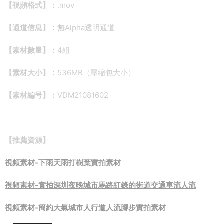
【視頻格式】：
.mov
【通道信息】：無
Alpha透明通道
【素材數量】：
4組
【素材大小】：
536MB（壓縮包大小）
【素材編号】：
VDM21081602
【推薦資源】
視頻素材-下雨天雨打樹葉實拍素材
視頻素材-實拍深圳夜晚城市馬路紅錄的街道交通車流人流
視頻素材-簡約大氣城市人行道人流腳步實拍素材