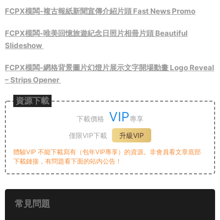
FCPX模闆-複古報紙新聞宣傳介紹片頭 Fast News Promo
FCPX模闆-唯美回憶旅遊紀念日照片相冊片頭 Beautiful
Slideshow
FCPX模闆-網格背景圖片幻燈片展示文字開場動畫 Logo Reveal
– Strips Opener
資源下載
VIP
下載價格
專享
僅限VIP下載
升級VIP
體驗VIP 不能下載寫有（包年VIP專享）的資源。非會員看文章底部
下載鏈接，有問題看下面的站内公告！
常見問題