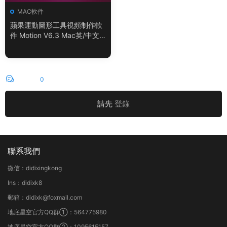
MAC軟件
蘋果運動圖形工具視頻制作軟
件 Motion V6.3 Mac英/中文
版
評論
0
請先
登錄
聯系我們
微信：didixingkong
Ins：didixk8
郵箱：didixk@foxmail.com
地底星空官方QQ群①：564775980
地底星空官方QQ群②：1095615157