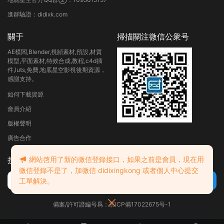
進群驗證：didixk.com
關于
掃描關注微信公衆号
AE模闆,Blender,視頻素材,預設,材質
模型,平面素材,特效合成,教程,c4d插
件,luts,免費,地底星空影視後期資源，
感謝支持。
如何下載資源
會員介紹
版權聲明
廣告合作
網站啓用了新的微信登錄接口，如果之前是會員，現在用
搜索
微信登錄不是了，加微信 didixingkong 或者個人中心提交
工單解決。
備案/許可證編号爲：京ICP備17022675号-1