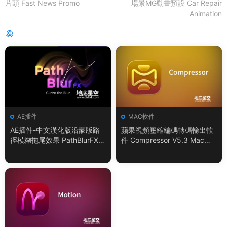
片頭 Fast News Promo
場景MG動畫預設 Car Repair
Animation
猜你喜歡
AE插件
MAC軟件
AE插件-中文漢化版沿蒙版路
蘋果視頻壓縮編碼轉碼輸出軟
徑模糊拖尾效果 PathBlurFX 1.
件 Compressor V5.3 Mac英/
3 Win/Mac
中文版