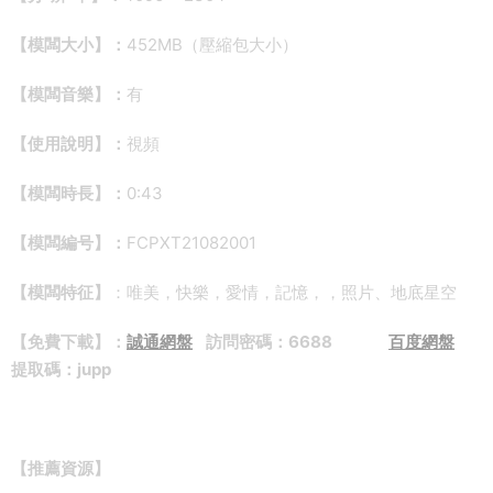
【模闆大小】：
452MB（壓縮包大小）
【模闆音樂】：
有
【使用說明】：
視頻
【模闆時長】：
0:43
【模闆編号】：
FCPXT21082001
【模闆特征】
：唯美，快樂，愛情，記憶，，照片、地底星空
【免費下載】：
誠通網盤
訪問密碼：6688
百度網盤
提取碼：jupp
【推薦資源】