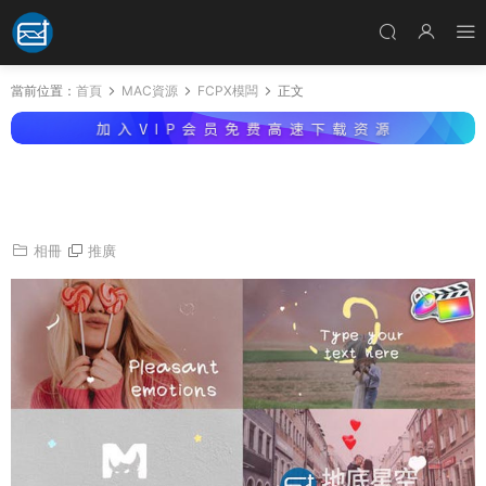
當前位置：
首頁
MAC資源
FCPX模闆
正文
FCPX模闆-唯美浪漫的詐照片展示可愛卡通的流
體元素浪漫視頻片頭 Love Slideshow
相冊
推廣