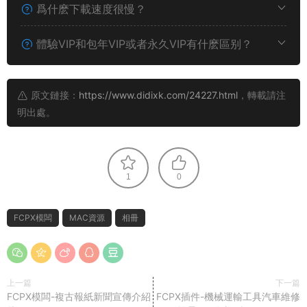
爲什麽下載速度很慢？
體驗VIP和包年VIP或者永久VIP有什麽區别？
原文鏈接：
https://www.didixk.com/24227.html
，轉載請注
明出處。
1
0
FCPX模闆
MAC資源
相冊
上一篇
下一篇
FCPX模闆-複古報紙新聞宣傳介紹
FCPX插件-機械運輸工具汽車維修