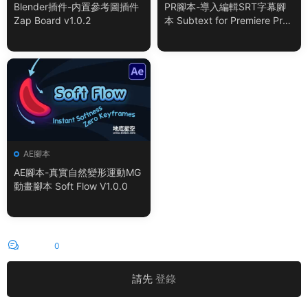
Blender插件-内置參考圖插件
PR腳本-導入編輯SRT字幕腳
Zap Board v1.0.2
本 Subtext for Premiere Pro
V1.0.0 + 使用教程
AE腳本
AE腳本-真實自然變形運動MG
動畫腳本 Soft Flow V1.0.0
評論
0
請先
登錄