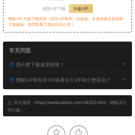
僅限VIP下載
升級VIP
體驗VIP 不能下載寫有（包年VIP專享）的資源。非會員看文章底部
下載鏈接，有問題看下面的站内公告！
常見問題
爲什麽下載速度很慢？
體驗VIP和包年VIP或者永久VIP有什麽區别？
原文鏈接：
https://www.didixk.com/24252.html
，轉載請注
明出處。