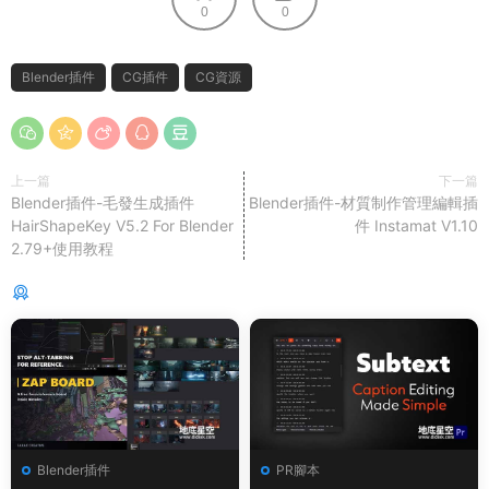
0
0
Blender插件
CG插件
CG資源
上一篇
下一篇
Blender插件-毛發生成插件
Blender插件-材質制作管理編輯插
HairShapeKey V5.2 For Blender
件 Instamat V1.10
2.79+使用教程
猜你喜歡
Blender插件
PR腳本