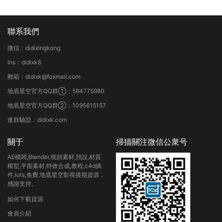
聯系我們
微信：didixingkong
Ins：didixk8
郵箱：didixk@foxmail.com
地底星空官方QQ群①：564775980
地底星空官方QQ群②：1095615157
進群驗證：didixk.com
關于
掃描關注微信公衆号
AE模闆,Blender,視頻素材,預設,材質
模型,平面素材,特效合成,教程,c4d插
件,luts,免費,地底星空影視後期資源，
感謝支持。
如何下載資源
會員介紹