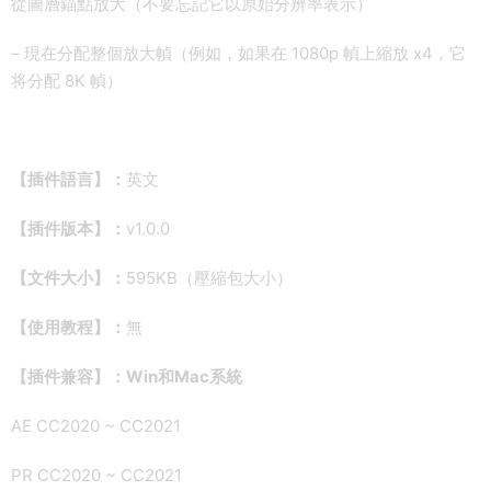
從圖層錨點放大（不要忘記它以原始分辨率表示）
– 現在分配整個放大幀（例如，如果在 1080p 幀上縮放 x4，它
将分配 8K 幀）
【插件語言】：
英文
【插件版本】：
v1.0.0
【文件大小】：
595KB（壓縮包大小）
【使用教程】：
無
【插件兼容】：Win和Mac系統
AE CC2020 ~ CC2021
PR CC2020 ~ CC2021