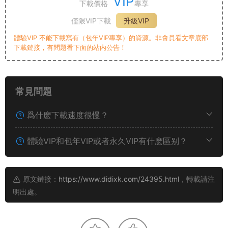
VIP
下載價格
專享
僅限VIP下載
升級VIP
體驗VIP 不能下載寫有（包年VIP專享）的資源。非會員看文章底部
下載鏈接，有問題看下面的站内公告！
常見問題
爲什麽下載速度很慢？
體驗VIP和包年VIP或者永久VIP有什麽區别？
原文鏈接：
https://www.didixk.com/24395.html
，轉載請注
明出處。