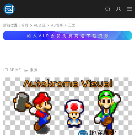
當前位置：
首頁
AE資源
AE插件
正文
AE/PR插件-80年代複古8bit像素化視覺特效 Viz
ual PixelPerfect v1.0.0 Win/Mac
AE插件
推廣