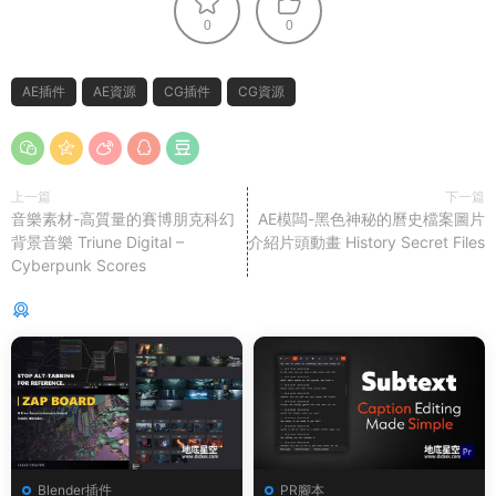
0
0
AE插件
AE資源
CG插件
CG資源
上一篇
下一篇
音樂素材-高質量的賽博朋克科幻
AE模闆-黑色神秘的曆史檔案圖片
背景音樂 Triune Digital –
介紹片頭動畫 History Secret Files
Cyberpunk Scores
猜你喜歡
Blender插件
PR腳本