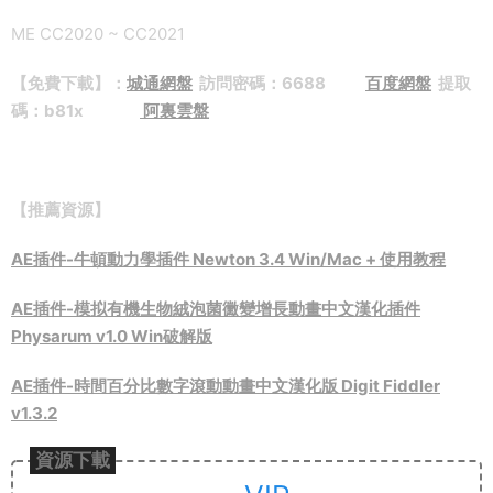
ME CC2020 ~ CC2021
【免費下載】：
城通網盤
訪問密碼：6688
百度網盤
提取
碼：b81x
阿裏雲盤
【推薦資源】
AE插件-牛頓動力學插件 Newton 3.4 Win/Mac + 使用教程
AE插件-模拟有機生物絨泡菌黴變增長動畫中文漢化插件
Physarum v1.0 Win破解版
AE插件-時間百分比數字滾動動畫中文漢化版 Digit Fiddler
v1.3.2
資源下載