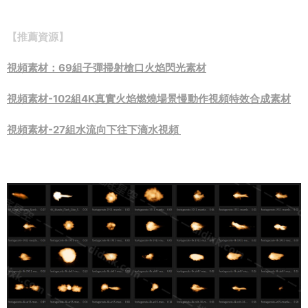
【推薦資源】
視頻素材：69組子彈掃射槍口火焰閃光素材
視頻素材-102組4K真實火焰燃燒場景慢動作視頻特效合成素材
視頻素材-27組水流向下往下滴水視頻