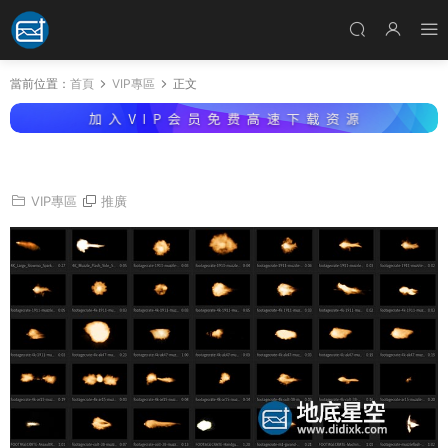
當前位置：
首頁
VIP專區
正文
視頻素材-39組4K槍支開火火焰特效素材
VIP專區
推廣