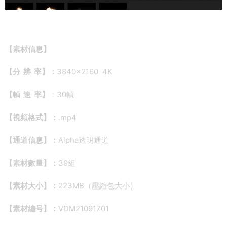
【素材信息】
【分 辨 率】：
3840×2160 4K
【幀 速 率】
：30幀
【視頻格式】：
.mp4
【通道信息】：
Alpha透明通道
【素材數量】：
39組
【素材大小】：
223MB（壓縮包大小）
【素材編号】：
VDM21091701