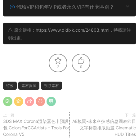
體驗VIP和包年VIP或者永久VIP有什麽區别？
原文鏈接：
https://www.didixk.com/24803.html
，轉載請注
明出處。
2
0
特效
素材資源
視頻素材
上一篇
下一篇
3DS MAX Corona渲染器色卡預設
AE模闆-未來科技感信息圖表節目
包 ColorsForCGArtists – Tools For
文字标題排版動畫 Cinematic
Corona V5
HUD Titles