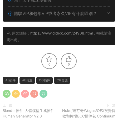
爲什麽下載速度很慢？
體驗VIP和包年VIP或者永久VIP有什麽區别？
原文鏈接：
https://www.didixk.com/24908.html
，轉載請注
明出處。
0
0
AE插件
AE資源
CG插件
CG資源
上一篇
下一篇
Blender插件-人體模型生成插件
Nuke/達芬奇/Vegas/OFX視覺特
Human Generator V2.0
效和轉場BCC插件包 Continuum