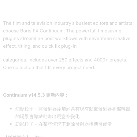
The film and television industry’s busiest editors and artists
choose Boris FX Continuum. The powerful, timesaving
plugins streamline post workflows with seventeen creative
effect, titling, and quick fix plug-in
categories. Includes over 250 effects and 4000+ presets.
One collection that fits every project need.
Continuum v14.5.3 更新内容：
幻影粒子 – 将發射器添加到具有現有動畫發射器和偏轉器
的場景會導緻動畫出現意外變化
幻影粒子 – 在某些情況下删除發射器後偶發崩潰