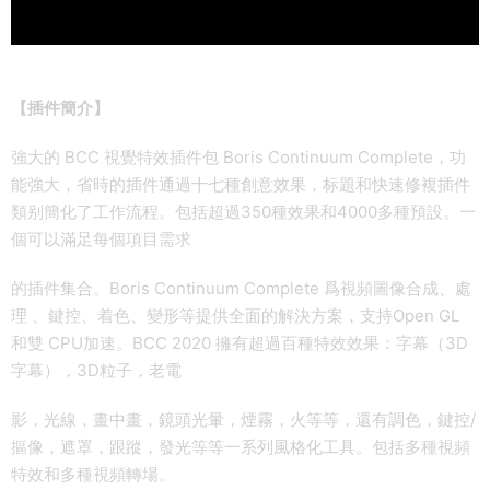
【插件簡介】
強大的 BCC 視覺特效插件包 Boris Continuum Complete，功
能強大，省時的插件通過十七種創意效果，标題和快速修複插件
類别簡化了工作流程。包括超過350種效果和4000多種預設。一
個可以滿足每個項目需求
的插件集合。Boris Continuum Complete 爲視頻圖像合成、處
理 、鍵控、着色、變形等提供全面的解決方案，支持Open GL
和雙 CPU加速。BCC 2020 擁有超過百種特效效果：字幕（3D
字幕），3D粒子，老電
影，光線，畫中畫，鏡頭光暈，煙霧，火等等，還有調色，鍵控/
摳像，遮罩，跟蹤，發光等等一系列風格化工具。包括多種視頻
特效和多種視頻轉場。