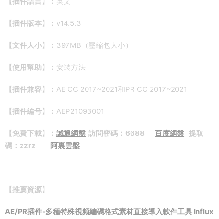
【插件語言】：
英文
【插件版本】：
v14.5.3
【文件大小】：
397MB（壓縮包大小）
【使用幫助】：
安裝方法
【插件兼容】：
AE CC 2017~2021和PR CC 2017~2021
【插件編号】：
AEP21093001
【免費下載】：
誠通網盤
訪問密碼：6688
百度網盤
提取
碼：zzrz
阿裏雲盤
【推薦資源】
AE/PR插件-多種特殊視頻編碼格式素材直接導入軟件工具 Influx