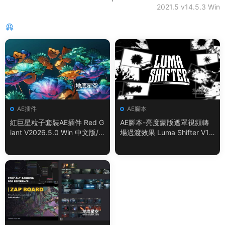
2021.5 v14.5.3 Win
猜你喜歡
AE插件
AE腳本
紅巨星粒子套裝AE插件 Red G
AE腳本-亮度蒙版遮罩視頻轉
iant V2026.5.0 Win 中文版/
場過渡效果 Luma Shifter V1.
英文版 集成了Trapcode + Ma
0.0
gic Bullet + VFX Suit