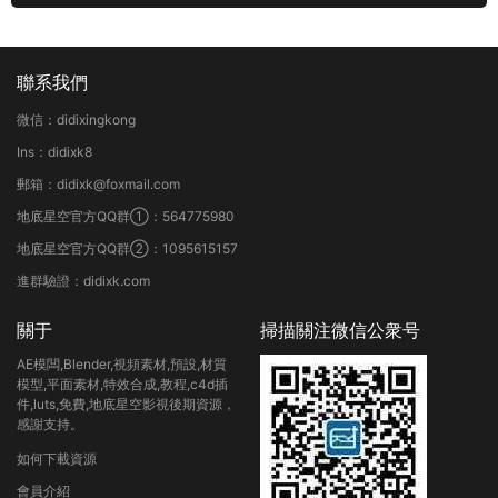
聯系我們
微信：didixingkong
Ins：didixk8
郵箱：didixk@foxmail.com
地底星空官方QQ群①：564775980
地底星空官方QQ群②：1095615157
進群驗證：didixk.com
關于
掃描關注微信公衆号
AE模闆,Blender,視頻素材,預設,材質
模型,平面素材,特效合成,教程,c4d插
件,luts,免費,地底星空影視後期資源，
感謝支持。
如何下載資源
會員介紹