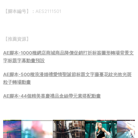
【腳本編号】：
AES2111501
【推薦資源】
AE腳本-1000種網店商城商品降價促銷打折标簽圖形轉場背景文
字标題字幕動畫預設
AE腳本-500種浪漫婚禮愛情聖誕節标題文字藤蔓花紋光效光斑
粒子轉場動畫
AE腳本-44個精美喜慶禮品盒絲帶元素搭配動畫