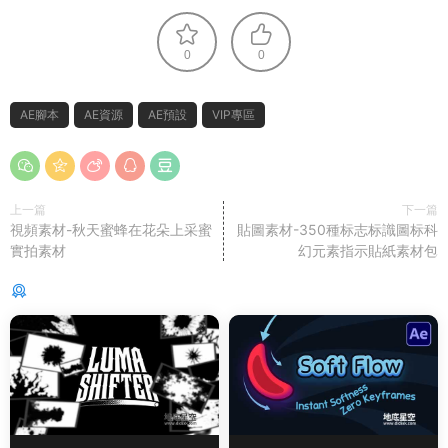
0
0
AE腳本
AE資源
AE預設
VIP專區
上一篇
下一篇
視頻素材-秋天蜜蜂在花朵上采蜜
貼圖素材-350種标志标識圖标科
實拍素材
幻元素指示貼紙素材包
猜你喜歡