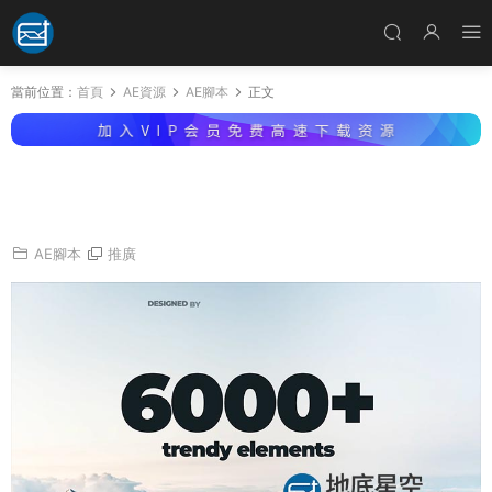
當前位置：
首頁
AE資源
AE腳本
正文
AE腳本-6000種MG圖形轉場社交媒體文字标題
排版設計标志LOGO圖标動畫 V6.0
AE腳本
推廣