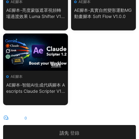
AE腳本
AE腳本
AE腳本-亮度蒙版遮罩視頻轉
AE腳本-真實自然變形運動MG
場過渡效果 Luma Shifter V1.
動畫腳本 Soft Flow V1.0.0
0.0
AE腳本
AE腳本-智能AI生成代碼腳本 A
escripts Claude Scripter V1.
3.0 + 使用教程
評論
0
請先
登錄