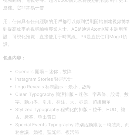
視頻網站、電視等等。超過6000個元素将使您的視頻制作更上一
層樓。它非常易于使
用，任何具有任何經驗的用戶都可以做到從剛開始創建視頻博客
到提高效率的視頻編輯專業人士。AE是通過AtomX腳本調用預
設，可視化預覽，直接使用于時間線。PR是直接使用Mogrt預
設。
包含内容：
Openers 開場 – 迷你，故障
Instagram Stories 豎屏設計
Logo Reveals 标志顯示 – 最小，故障
Clean Typography 簡潔排版 – 迷你、字幕條、設備、數
字、動力學、引用、标注、大、标題、超級簡單
Stylized Typography 程式化的排版 – 粒子、HUD、複
古、标簽、彈出窗口
Special Events Typography 特别活動排版 – 時裝周、商
務會議、婚禮、聖誕節、複活節