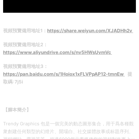
視頻預覽備用地址1：
https://share.weiyun.com/XJADHh2v
視頻預覽備用地址2：
https://www.aliyundrive.com/s/nv5HWsUvmVc
視頻預覽備用地址3：
https://pan.baidu.com/s/1Hoiox1xFLVPpAP12-tmnEw
提
取碼: 7j5i
【腳本簡介】
Trendy Graphics 包是一個完美的動态圖形集合，用于爲各種觀
衆創建任何類型的幻燈片、開場白、社交媒體故事或标題序列、