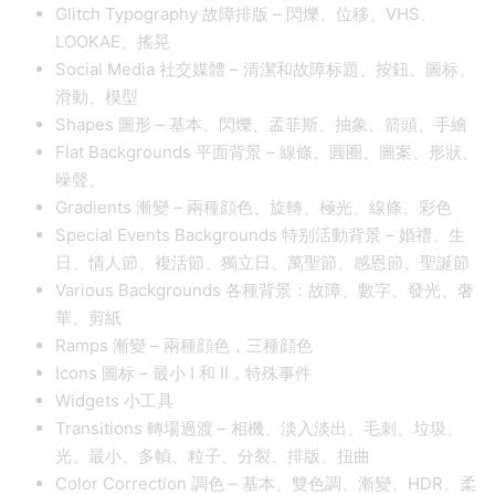
Glitch Typography 故障排版 – 閃爍、位移、VHS、
LOOKAE、搖晃
Social Media 社交媒體 – 清潔和故障标題、按鈕、圖标、
滑動、模型
Shapes 圖形 – 基本、閃爍、孟菲斯、抽象、箭頭、手繪
Flat Backgrounds 平面背景 – 線條、圓圈、圖案、形狀、
噪聲、
Gradients 漸變 – 兩種顔色、旋轉、極光、線條、彩色
Special Events Backgrounds 特别活動背景 – 婚禮、生
日、情人節、複活節、獨立日、萬聖節、感恩節、聖誕節
Various Backgrounds 各種背景：故障、數字、發光、奢
華、剪紙
Ramps 漸變 – 兩種顔色，三種顔色
Icons 圖标 – 最小 I 和 II，特殊事件
Widgets 小工具
Transitions 轉場過渡 – 相機、淡入淡出、毛刺、垃圾、
光、最小、多幀、粒子、分裂、排版、扭曲
Color Correction 調色 – 基本、雙色調、漸變、HDR、柔