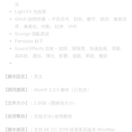
光
Light FX 光效果
Glitch 故障幹擾 – 不良信号、顔色、數字、鏡頭、像素排
序、像素化、抖動、拉伸、VHS
Grunge 混亂搖滾
Particles 粒子
Sound Effects 音效 – 故障、嗖嗖聲、快速旋風、滑動、
高科技、通知、彈出、影響、遊戲、界面、魔術
【腳本語言】：
英文
【調用擴展】
：AtomX 3.0.5 腳本（已包含）
【文件大小】：
2.9GB（壓縮包大小）
【使用幫助】：
安裝方法+使用教程
【腳本兼容】：
支持 AE CC 2019 或者更高版本 Win/Mac