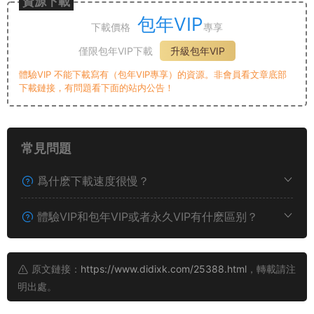
資源下載
包年VIP
下載價格
專享
僅限包年VIP下載
升級包年VIP
體驗VIP 不能下載寫有（包年VIP專享）的資源。非會員看文章底部
下載鏈接，有問題看下面的站内公告！
常見問題
爲什麽下載速度很慢？
體驗VIP和包年VIP或者永久VIP有什麽區别？
原文鏈接：
https://www.didixk.com/25388.html
，轉載請注
明出處。