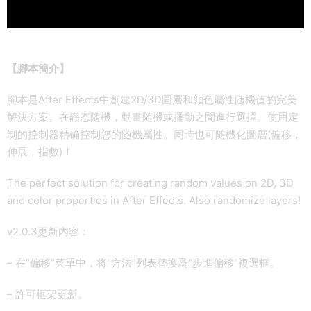
【腳本簡介】
腳本是After Effects中創建2D/3D圖層和顔色屬性随機值的完美
解決方案。在靜态随機，動畫随機或擺動之間進行選擇。使用定
制的控制器精确控制您的随機屬性。同時也可随機化圖層(偏移，
伸展，指數)！
The perfect solution for creating random values on 2D, 3D
and color properties in After Effects. Also randomize layers!
v2.0.3更新内容：
– 在“偏移”菜單中，将“方法”列表替換爲“步進偏移”複選框。
– 許可框架更新。