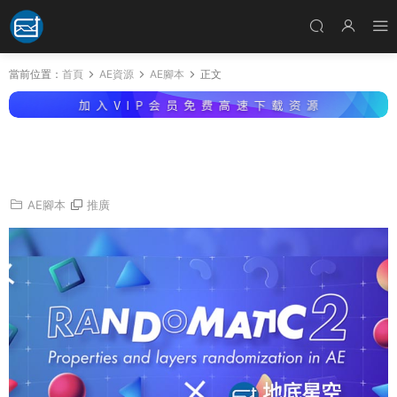
當前位置：
首頁
AE資源
AE腳本
正文
AE腳本-圖層顔色屬性随機化 Randomatic 2 v2.
0.3 + 使用教程
AE腳本
推廣