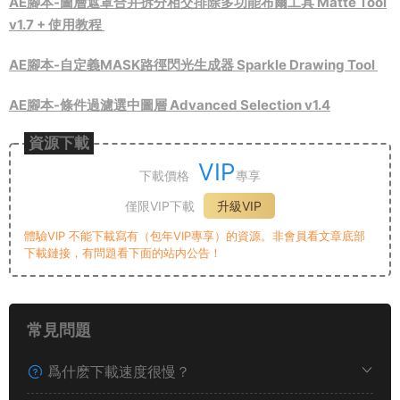
AE腳本-圖層遮罩合并拆分相交排除多功能布爾工具 Matte Tool
v1.7 + 使用教程
AE腳本-自定義MASK路徑閃光生成器 Sparkle Drawing Tool
AE腳本-條件過濾選中圖層 Advanced Selection v1.4
資源下載
VIP
下載價格
專享
僅限VIP下載
升級VIP
體驗VIP 不能下載寫有（包年VIP專享）的資源。非會員看文章底部
下載鏈接，有問題看下面的站内公告！
常見問題
爲什麽下載速度很慢？