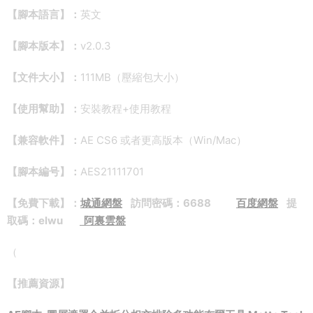
【腳本語言】：
英文
【腳本版本】：
v2.0.3
【文件大小】：
111MB（壓縮包大小）
【使用幫助】：
安裝教程+使用教程
【兼容軟件】：
AE CS6 或者更高版本（Win/Mac）
【腳本編号】：
AES21111701
【免費下載】：
城通網盤
訪問密碼：6688
百度網盤
提
取碼：elwu
阿裏雲盤
（
【推薦資源】