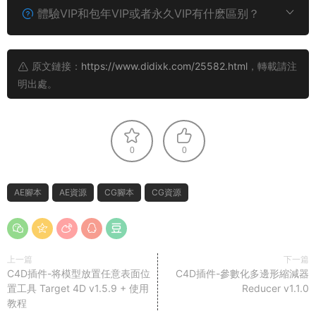
體驗VIP和包年VIP或者永久VIP有什麽區别？
原文鏈接：
https://www.didixk.com/25582.html
，轉載請注
明出處。
0
0
AE腳本
AE資源
CG腳本
CG資源
上一篇
下一篇
C4D插件-将模型放置任意表面位
C4D插件-參數化多邊形縮減器
置工具 Target 4D v1.5.9 + 使用
Reducer v1.1.0
教程