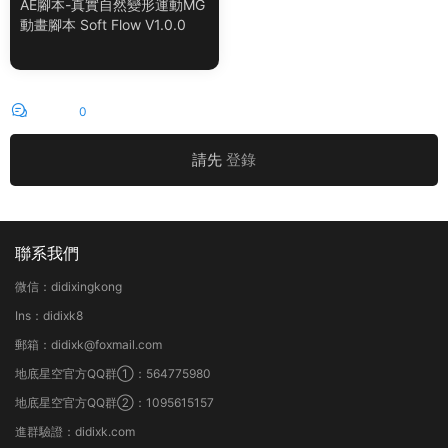
AE腳本-真實自然變形運動MG
動畫腳本 Soft Flow V1.0.0
評論
0
請先
登錄
聯系我們
微信：didixingkong
Ins：didixk8
郵箱：didixk@foxmail.com
地底星空官方QQ群①：564775980
地底星空官方QQ群②：1095615157
進群驗證：didixk.com