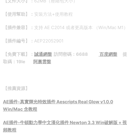
【文件大小】：
62MB（壓縮包大小）
【使用幫助】：
安裝方法+使用教程
【插件兼容】：
支持 AE C2014 或者更高版本 （Win/Mac M1）
【插件編号】：
AEP22052901
【免費下載】：
誠通網盤
訪問密碼：6688
百度網盤
提
取碼：19le
阿裏雲盤
【推薦資源】
AE插件-真實輝光特效插件 Aescripts Real Glow v1.0.0
Win/Mac 含教程
AE插件-牛頓動力學中文漢化插件 Newton 3.3 Win破解版 + 視
頻教程