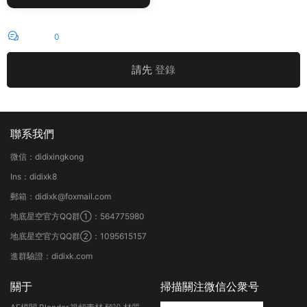
評論
0
請先
登錄
聯系我們
微信：didixingkong
Ins：didixk8
郵箱：didixk@foxmail.com
地底星空官方QQ群①：564775980
地底星空官方QQ群②：1095615157
進群驗證：didixk.com
關于
掃描關注微信公衆号