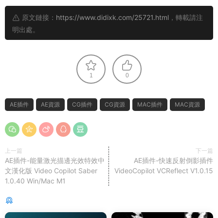
原文鏈接：
https://www.didixk.com/25721.html
，轉載請注
明出處。
1
0
AE插件
AE資源
CG插件
CG資源
MAC插件
MAC資源
上一篇
下一篇
AE插件-能量激光描邊光效特效中
AE插件-快速反射倒影插件
文漢化版 Video Copilot Saber
VideoCopilot VCReflect V1.0.15
1.0.40 Win/Mac M1
猜你喜歡