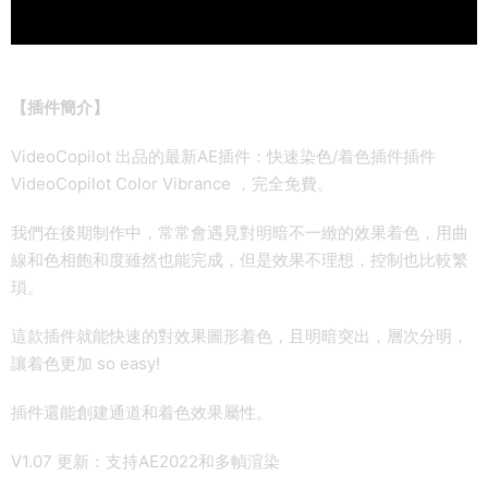
【插件簡介】
VideoCopilot 出品的最新AE插件：快速染色/着色插件插件
VideoCopilot Color Vibrance ，完全免費。
我們在後期制作中，常常會遇見對明暗不一緻的效果着色，用曲
線和色相飽和度雖然也能完成，但是效果不理想，控制也比較繁
瑣。
這款插件就能快速的對效果圖形着色，且明暗突出，層次分明，
讓着色更加 so easy!
插件還能創建通道和着色效果屬性。
V1.07 更新：支持AE2022和多幀渲染