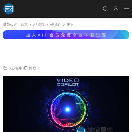
當前位置：
首頁
AE資源
AE插件
正文
AE插件-快速染色着色插件VideoCopilot Color
Vibrance 1.0.7 Win/Mac M1
AE插件
推廣