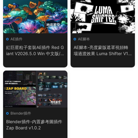
AE插件
AE腳本
紅巨星粒子套裝AE插件 Red G
AE腳本-亮度蒙版遮罩視頻轉
iant V2026.5.0 Win 中文版/
場過渡效果 Luma Shifter V1.
英文版 集成了Trapcode + Ma
0.0
gic Bullet + VFX Suit
Blender插件
Blender插件-内置參考圖插件
Zap Board v1.0.2