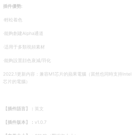
插件優勢:
·輕松着色
·能夠創建Alpha通道
·适用于多類視頻素材
·能夠設置顔色衰減/羽化
2022.1更新内容：兼容M1芯片的蘋果電腦（當然也同時支持Intel
芯片的電腦）
【插件語言】：
英文
【插件版本】：
v1.0.7