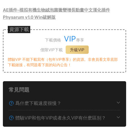
AE插件-模拟有機生物絨泡菌黴變增長動畫中文漢化插件
Physarum v1.0 Win破解版
資源下載
VIP
下載價格
專享
僅限VIP下載
升級VIP
體驗VIP 不能下載寫有（包年VIP專享）的資源。非會員看文章底部
下載鏈接，有問題看下面的站内公告！
常見問題
爲什麽下載速度很慢？
體驗VIP和包年VIP或者永久VIP有什麽區别？