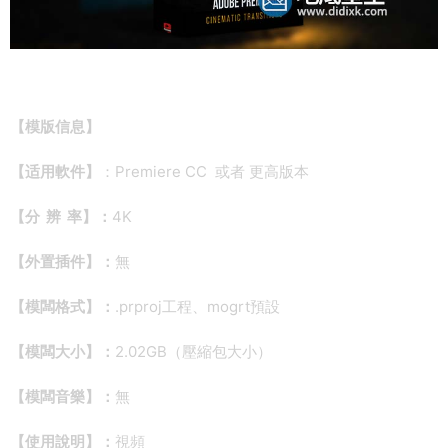
【
模版信息】
【适用軟件】
：Premiere CC 或者 更高版本
【分 辨 率】：
4K
【外置插件】：
無
【模闆格式】：
.prproj工程、mogrt預設
【模闆大小】：
2.02GB（壓縮包大小）
【模闆音樂】：
無
【使用說明】：
視頻