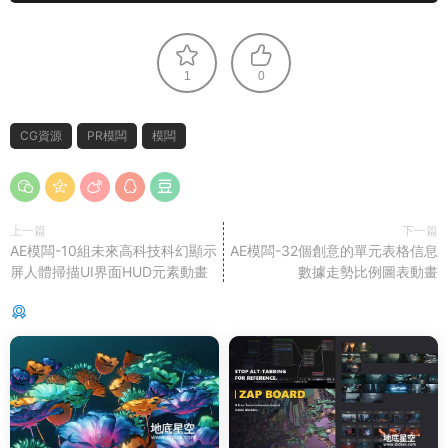
1
0
CG資源
PR模闆
模闆
上一篇
下一篇
AE模闆-10組未來高科技科幻顯示
AE模闆-32個創意的單元表格信息
屏人體掃描UI界面HUD元素動畫
數據走勢比例圖表動畫
猜你喜歡