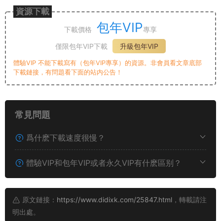
資源下載
包年VIP
下載價格
專享
僅限包年VIP下載
升級包年VIP
體驗VIP 不能下載寫有（包年VIP專享）的資源。非會員看文章底部
下載鏈接，有問題看下面的站内公告！
常見問題
爲什麽下載速度很慢？
體驗VIP和包年VIP或者永久VIP有什麽區别？
原文鏈接：
https://www.didixk.com/25847.html
，轉載請注
明出處。