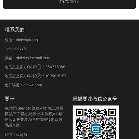
請先
登錄
聯系我們
微信：didixingkong
Ins：didixk8
郵箱：didixk@foxmail.com
地底星空官方QQ群①：564775980
地底星空官方QQ群②：1095615157
進群驗證：didixk.com
關于
掃描關注微信公衆号
AE模闆,Blender,視頻素材,預設,材質
模型,平面素材,特效合成,教程,c4d插
件,luts,免費,地底星空影視後期資源，
感謝支持。
如何下載資源