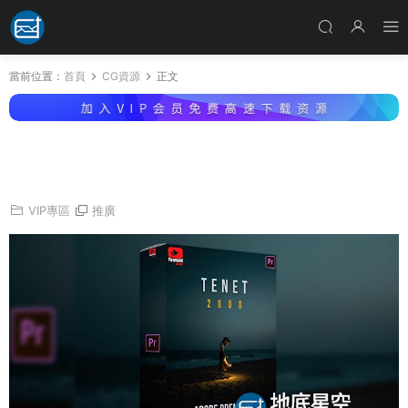
當前位置：
首頁
CG資源
正文
PR模闆-2000個攝像機鏡頭扭曲旋轉縮放變形分
割故障轉場預設
VIP專區
推廣