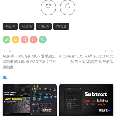
0
0
AE插件
AE資源
CG插件
CG資源
上一篇
下一篇
AE腳本-1000多組MG卡通手繪流
Autodesk 3DS MAX 2022.3 中文
體圖形視頻轉場LOGO字幕文字标
版/英文版/多語言版/破解版
題動畫
猜你喜歡