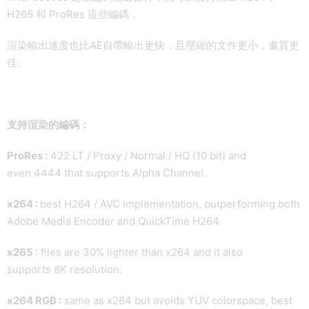
H265 和 ProRes 這些編碼，
渲染輸出速度也比AE自帶輸出更快，且壓縮的文件更小，畫質更
佳。
支持渲染的編碼：
ProRes :
422 LT / Proxy / Normal / HQ (10 bit) and
even 4444 that supports Alpha Channel.
x264 :
best H264 / AVC implementation, outperforming both
Adobe Media Encoder and QuickTime H264.
x265 :
files are 30% lighter than x264 and it also
supports 8K resolution.
x264 RGB :
same as x264 but avoids YUV colorspace, best