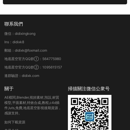
聯系我們
微信：didixingkong
Ins：didixk8
郵箱：didixk@foxmail.com
地底星空官方QQ群①：564775980
地底星空官方QQ群②：1095615157
進群驗證：didixk.com
關于
掃描關注微信公衆号
AE模闆,Blender,視頻素材,預設,材質
模型,平面素材,特效合成,教程,c4d插
件,luts,免費,地底星空影視後期資源，
感謝支持。
如何下載資源