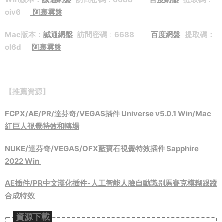
oiv6
阿裏雲盤
Mac
版本：
誠通網盤
訪問密碼：6688
百度網盤
提取碼：
ol6d
阿裏雲盤
【推薦資源】
FCPX/AE/PR/達芬奇/VEGAS插件 Universe v5.0.1 Win/Mac
紅巨人視覺特效和轉場
NUKE/達芬奇/VEGAS/OFX藍寶石視覺特效插件 Sapphire
2022 Win
AE插件/PR中文漢化插件-人工智能人臉自動識别馬賽克模糊跟蹤
合成特效
資源下載