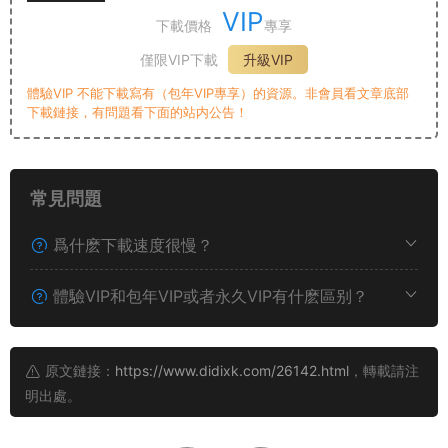
VIP
下載價格
專享
僅限VIP下載
升級VIP
體驗VIP 不能下載寫有（包年VIP專享）的資源。非會員看文章底部
下載鏈接，有問題看下面的站内公告！
常見問題
爲什麽下載速度很慢？
體驗VIP和包年VIP或者永久VIP有什麽區别？
原文鏈接：
https://www.didixk.com/26142.html
，轉載請注
明出處。