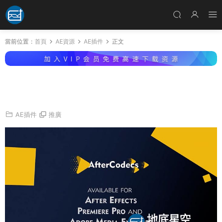
當前位置：
首頁
AE資源
AE插件
正文
AE/PR/AME插件-特殊編碼加速輸出渲染 AfterC
odecs v1.10.8 Win/Mac
AE插件
推廣