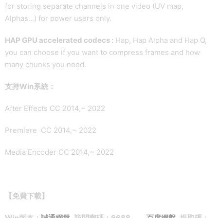
for storing separate channels in one video (UV map,
Alphas…) for power users only.
HAP GPU accelerated codecs :
Hap, Hap Alpha and Hap Q,
you can choose if you want to compress frames and how
many chunks you need.
支持Win系統：
After Effects CC 2014,~ 2022
Premiere CC 2014,~ 2022
Media Encoder CC 2014,~ 2022
【免費下載】
Win版本：
誠通網盤
訪問密碼：6688
百度網盤
提取碼：