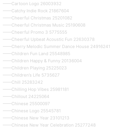
——Cartoon Logo 26003932
——Catchy Indie Rock 21867604
——Cheerful Christmas 25201082
——Cheerful Christmas Music 25190608
——Cheerful Promo 3 5775555
——Cheerful Upbeat Acoustic Fun 22630378
——Cherry Melodic Summer Dance House 24916241
——Children Fun Land 25548985
——Children Happy & Funny 20136004
——Children Playing 25225023
——Children’s Life 5735627
——Chill 25283242
——Chilling Hop Vibes 25981181
——Chillout 24225064
——Chinese 25500097
——Chinese Logo 25545781
——Chinese New Year 23101213
——Chinese New Year Celebration 25277248