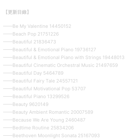
【更新目錄】
——Be My Valentine 14450152
——Beach Pop 21751226
——Beautiful 21836473
——Beautiful & Emotional Piano 19736127
——Beautiful & Emotional Piano with Strings 19448013
——Beautiful Cinematic Orchestral Music 21497659
——Beautiful Day 5464789
——Beautiful Fairy Tale 24557121
——Beautiful Motivational Pop 53707
——Beautiful Piano 13299526
——Beauty 9620149
——Beauty Ambient Romantic 20007589
——Because We Are Young 2460487
——Bedtime Routine 25834206
——Beethoven Moonlight Sonata 25167093