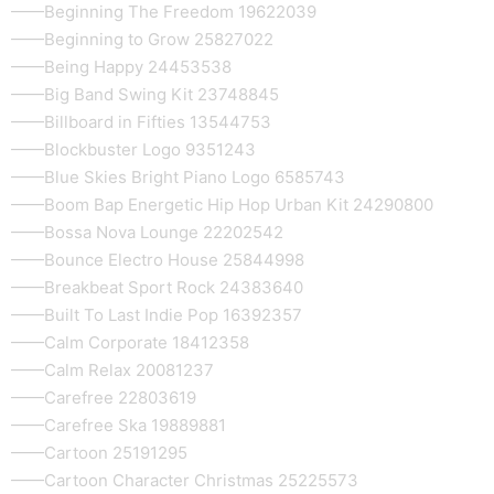
——Beginning The Freedom 19622039
——Beginning to Grow 25827022
——Being Happy 24453538
——Big Band Swing Kit 23748845
——Billboard in Fifties 13544753
——Blockbuster Logo 9351243
——Blue Skies Bright Piano Logo 6585743
——Boom Bap Energetic Hip Hop Urban Kit 24290800
——Bossa Nova Lounge 22202542
——Bounce Electro House 25844998
——Breakbeat Sport Rock 24383640
——Built To Last Indie Pop 16392357
——Calm Corporate 18412358
——Calm Relax 20081237
——Carefree 22803619
——Carefree Ska 19889881
——Cartoon 25191295
——Cartoon Character Christmas 25225573