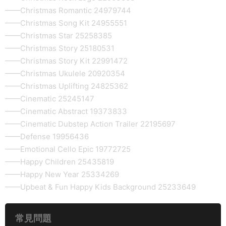
——Christmas Romantic 24979744
——Christmas Song Kit 24955551
——Christmas Star 25258385
——Christmas Story 25180531
——Christmas Story Kit 22991472
——Christmas Ukulele 20920354
——Christmas Uplifting 24825362
——Cinematic 25245147
——Cinematic Abstract 19373833
——Cinematic Dubstep Action Trailer 22195697
——Defense 19956436
——Emotional Cello Epic 19772725
——Happy Children 25435819
——Happy New Year 25334269
——Upbeat & Fun Happy Kids Background 25233649
常見問題