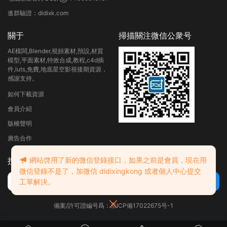
進群驗證：didixk.com
關于
掃描關注微信公衆号
AE模闆,Blender,視頻素材,預設,材質
模型,平面素材,特效合成,教程,c4d插
件,luts,免費,地底星空影視後期資源，
感謝支持。
如何下載資源
會員介紹
版權聲明
廣告合作
網站啓用了新的微信登錄接口，如果之前是會員，現在用
搜索
微信登錄不是了，加微信 didixingkong 或者個人中心提交
工單解決。
備案/許可證編号爲：京ICP備17022675号-1