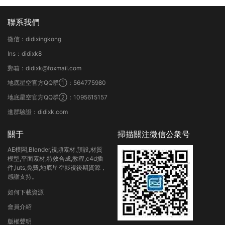
聯系我們
微信：didixingkong
Ins：didixk8
郵箱：didixk@foxmail.com
地底星空官方QQ群①：564775980
地底星空官方QQ群②：1095615157
進群驗證：didixk.com
關于
掃描關注微信公衆号
AE模闆,Blender,視頻素材,預設,材質
模型,平面素材,特效合成,教程,c4d插
件,luts,免費,地底星空影視後期資源，
感謝支持。
如何下載資源
會員介紹
版權聲明