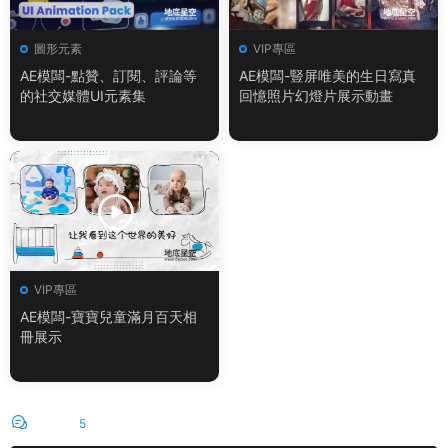
圖形元素
VIP專區
AE模闆-點贊、訂閱、評論等
AE模闆-豎屏唯美的生日寫真
的社交媒體UI元素集
回憶照片幻燈片展示動畫
VIP專區
AE模闆-寶寶兒童滿月百天相
冊展示
評論
5