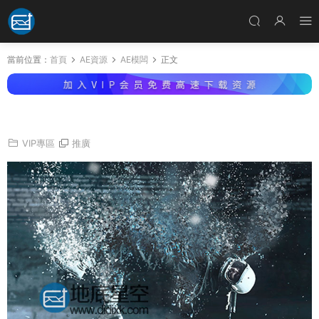
當前位置：
首頁
AE資源
AE模闆
正文
AE模闆給圖片加上粒子顆粒煙霧灰塵特效
VIP專區
推廣