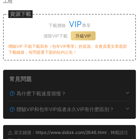
工程
資源下載
VIP
下載價格
專享
僅限VIP下載
升級VIP
體驗VIP 不能下載寫有（包年VIP專享）的資源。非會員看文章底部
下載鏈接，有問題看下面的站内公告！
常見問題
爲什麽下載速度很慢？
體驗VIP和包年VIP或者永久VIP有什麽區别？
原文鏈接：
https://www.didixk.com/2646.html
，轉載請注