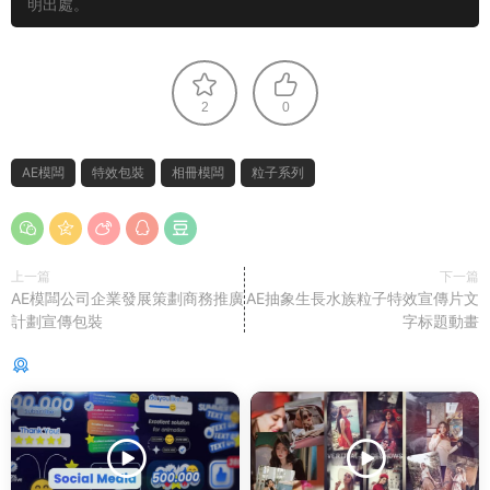
明出處。
2
0
AE模闆
特效包裝
相冊模闆
粒子系列
上一篇
下一篇
AE模闆公司企業發展策劃商務推廣
AE抽象生長水族粒子特效宣傳片文
計劃宣傳包裝
字标題動畫
猜你喜歡