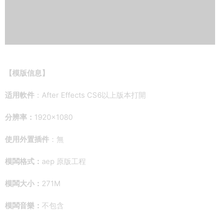
【模版信息】
适用軟件
：After Effects CS6以上版本打開
分辨率：
1920×1080
使用外置插件
：無
模闆格式：
aep 原版工程
模闆大小：
271M
模闆音樂：
不包含