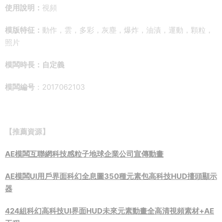
使用說明：
視頻
模版特征：
動作，雲，多彩，灰塵，爆炸，油漬，運動，顆粒，
照片
模闆時長：自定義
模闆編号
：2017062103
【推薦資源】
AE模闆互聯網科技感粒子地球企業公司宣傳動畫
AE模闆UI用戶界面科幻全息圖350種元素包高科技HUD擡頭顯示
器
424組科幻高科技UI界面HUD未來元素動畫全高清視頻素材+AE