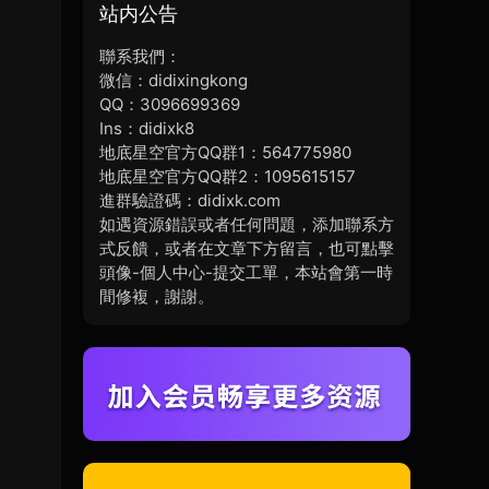
站内公告
聯系我們：
微信：didixingkong
QQ：3096699369
Ins：didixk8
地底星空官方QQ群1：564775980
地底星空官方QQ群2：1095615157
進群驗證碼：didixk.com
如遇資源錯誤或者任何問題，添加聯系方
式反饋，或者在文章下方留言，也可點擊
頭像-個人中心-提交工單，本站會第一時
間修複，謝謝。