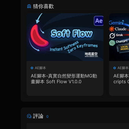
猜你喜歡
AE腳本
AE腳本
AE腳本-真實自然變形運動MG動
AE腳本
畫腳本 Soft Flow V1.0.0
cripts 
使用教
評論
0