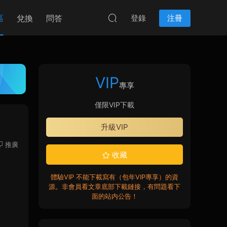
區
兌換
問答
登錄
注冊
VIP
專享
僅限VIP下載
升級VIP
推廣
收藏
體驗VIP 不能下載寫有（包年VIP專享）的資
源。非會員看文章底部下載鏈接，有問題看下
面的站内公告！