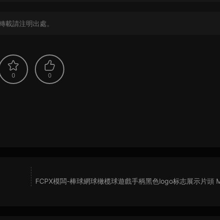
轉載請注明出處。
0
0
FCPX模闆-棒球網球橄榄球遊戲手柄黑色logo标志展示片頭 Mo