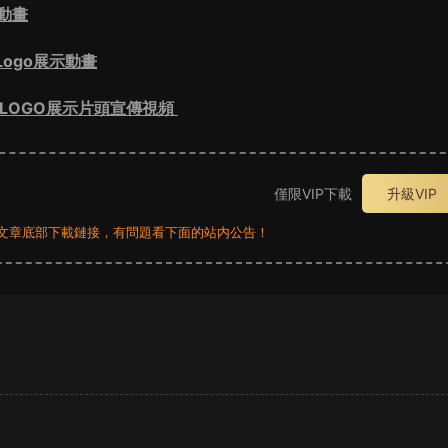
動畫
ogo展示動畫
志LOGO展示片頭宣傳視頻
僅限VIP下載
升級VIP
員看文章底部下載鏈接，有問題看下面的站内公告！
？