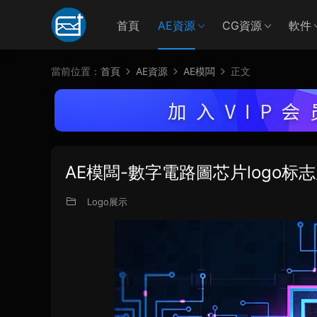
首頁
AE資源
CG資源
軟件
當前位置：
首頁
AE資源
AE模闆
正文
AE模闆-數字電路圖芯片logo标
Logo展示