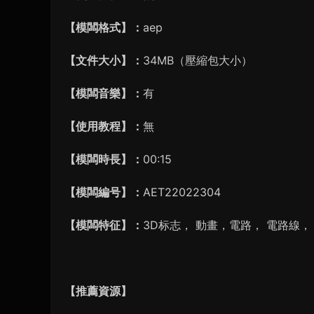
【模闆格式】：
aep
【文件大小】：
34MB（壓縮包大小）
【模闆音樂】：
有
【使用教程】：
無
【模闆時長】：
00:15
【模闆編号】：
AET22022304
【模闆特征】：
3D标志， 動畫，電路， 電路線，
【推薦資源】