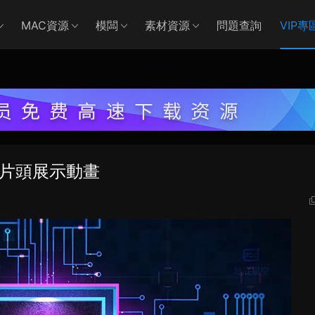
MAC資源
模闆
素材資源
問題查詢
VIP專
志片頭展示動畫