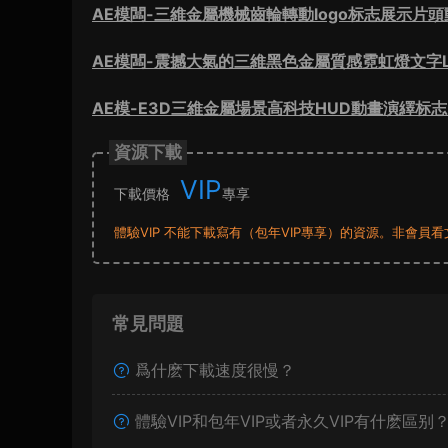
AE模闆-三維金屬機械齒輪轉動logo标志展示片頭
AE模闆-震撼大氣的三維黑色金屬質感霓虹燈文字L
AE模-E3D三維金屬場景高科技HUD動畫演繹标
資源下載
VIP
下載價格
專享
體驗VIP 不能下載寫有（包年VIP專享）的資源。非會
常見問題
爲什麽下載速度很慢？
體驗VIP和包年VIP或者永久VIP有什麽區别