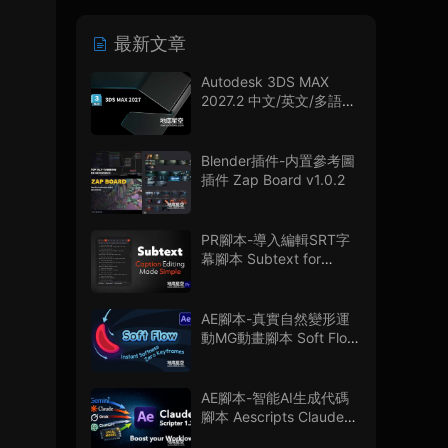
最新文章
Autodesk 3DS MAX
2027.2 中文/英文/多語言
版
Blender插件-内置參考圖
插件 Zap Board v1.0.2
PR腳本-導入編輯SRT字
幕腳本 Subtext for
Premiere Pro V1.0.0 + 使
用教程
AE腳本-真實自然變形運
動MG動畫腳本 Soft Flow
V1.0.0
AE腳本-智能AI生成代碼
腳本 Aescripts Claude
Scripter V1.3.0 + 使用教