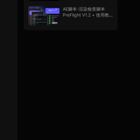
程
AE腳本-渲染檢查腳本
PreFlight V1.2 + 使用教
程