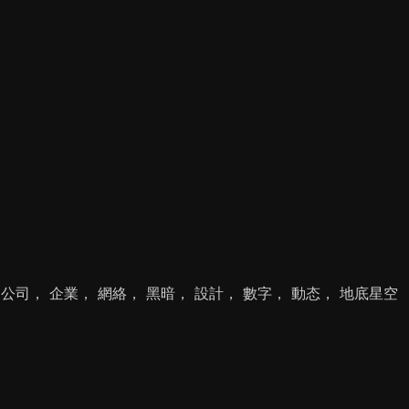
 公司， 企業， 網絡， 黑暗， 設計， 數字， 動态， 地底星空