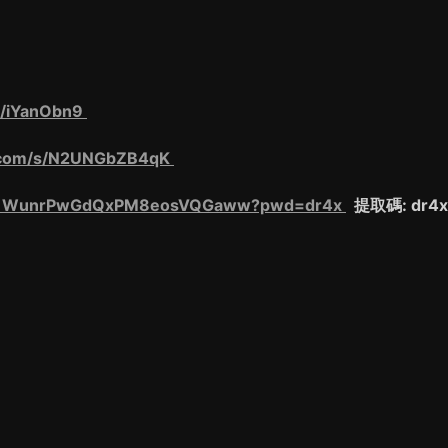
m/iYanObn9
e.com/s/N2UNGbZB4qK
m/s/1WunrPwGdQxPM8eosVQGaww?pwd=dr4x
提取碼: dr4x