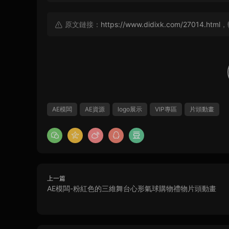
原文鏈接：
https://www.didixk.com/27014.html
，
AE模闆
AE資源
logo展示
VIP專區
片頭動畫
上一篇
AE模闆-粉紅色的三維舞台心形氣球購物禮物片頭動畫