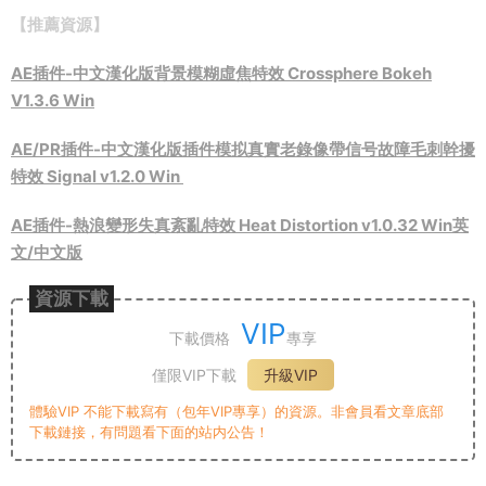
【推薦資源】
AE插件-中文漢化版背景模糊虛焦特效 Crossphere Bokeh
V1.3.6 Win
AE/PR插件-中文漢化版插件模拟真實老錄像帶信号故障毛刺幹擾
特效 Signal v1.2.0 Win
AE插件-熱浪變形失真紊亂特效 Heat Distortion v1.0.32 Win英
文/中文版
資源下載
VIP
下載價格
專享
僅限VIP下載
升級VIP
體驗VIP 不能下載寫有（包年VIP專享）的資源。非會員看文章底部
下載鏈接，有問題看下面的站内公告！