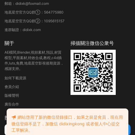
郵箱：didixk@foxmail.com
地底星空官方QQ群①：564775980
地底星空官方QQ群②：1095615157
進群驗證：didixk.com
關于
掃描關注微信公衆号
AE模闆,Blender,視頻素材,預設,材質
模型,平面素材,特效合成,教程,c4d插
件,luts,免費,地底星空影視後期資源，
感謝支持。
如何下載資源
會員介紹
版權聲明
廣告合作
網站啓用了新的微信登錄接口，如果之前是會員，現在用
搜索
微信登錄不是了，加微信 didixingkong 或者個人中心提交
工單解決。