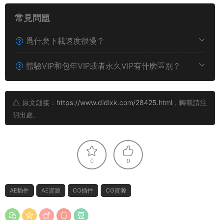
常見問題
爲什麽下載速度很慢？
體驗VIP和包年VIP或者永久VIP有什麽區别？
原文鏈接：
https://www.didixk.com/28425.html
，轉載請注
明出處。
0
0
AE插件
AE資源
CG插件
CG資源