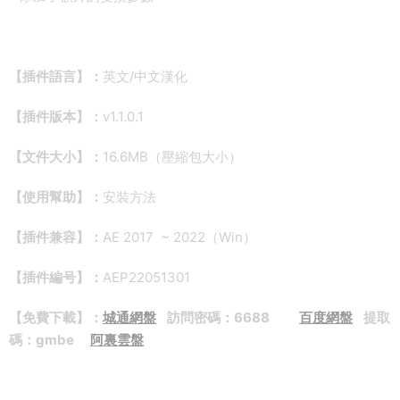
【插件語言】：
英文/中文漢化
【插件版本】：
v1.1.0.1
【文件大小】：
16.6MB（壓縮包大小）
【使用幫助】：
安裝方法
【插件兼容】：
AE 2017 ~ 2022（Win）
【插件編号】：
AEP22051301
【免費下載】
：
城通網盤
訪問密碼：6688
百度網盤
提取
碼：gmbe
阿裏雲盤