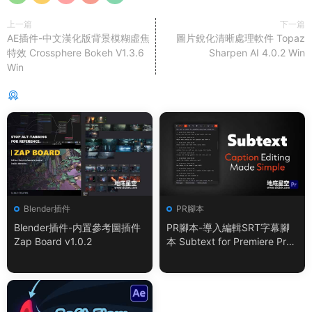
上一篇
下一篇
AE插件-中文漢化版背景模糊虛焦
圖片銳化清晰處理軟件 Topaz
特效 Crossphere Bokeh V1.3.6
Sharpen AI 4.0.2 Win
Win
猜你喜歡
Blender插件
PR腳本
Blender插件-内置參考圖插件
PR腳本-導入編輯SRT字幕腳
Zap Board v1.0.2
本 Subtext for Premiere Pro
V1.0.0 + 使用教程