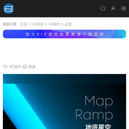
當前位置：
首頁
AE資源
AE插件
正文
AE插件-中文漢化版圖像映射彩色漸變混合特效
bfx Map Ramp v1.1.0.1 Win + 使用教程
AE插件
推廣