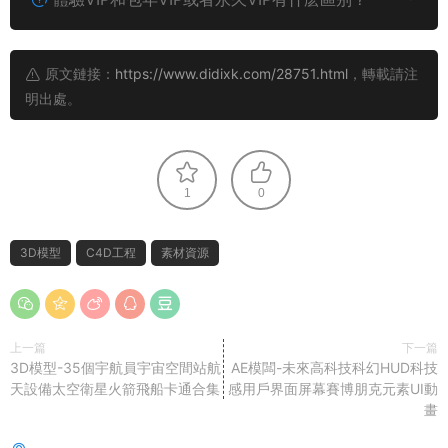
原文鏈接：
https://www.didixk.com/28751.html
，轉載請注
明出處。
1
0
3D模型
C4D工程
素材資源
上一篇
下一篇
3D模型-35個宇航員宇宙空間站航
AE模闆-未來高科技科幻HUD科技
天設備太空衛星火箭飛船卡通合集
感用戶界面屏幕賽博朋克元素UI動
畫