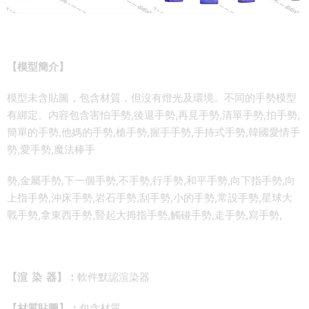
【模型簡介】
模型未含貼圖，包含材質，但沒有燈光及環境。不同的手勢模型
有綁定。内容包含害怕手勢,後退手勢,再見手勢,清單手勢,拍手勢,
簡單的手勢,他媽的手勢,槍手勢,握手手勢,手持式手勢,韓國愛情手
勢,愛手勢,魔法棒手
勢,金屬手勢,下一個手勢,不手勢,行手勢,和平手勢,向下指手勢,向
上指手勢,沖床手勢,岩石手勢,刮手勢,小的手勢,常設手勢,星球大
戰手勢,拿東西手勢,豎起大拇指手勢,觸碰手勢,走手勢,寫手勢,
【渲 染 器】：
軟件默認渲染器
【材質貼圖】：
包含材質