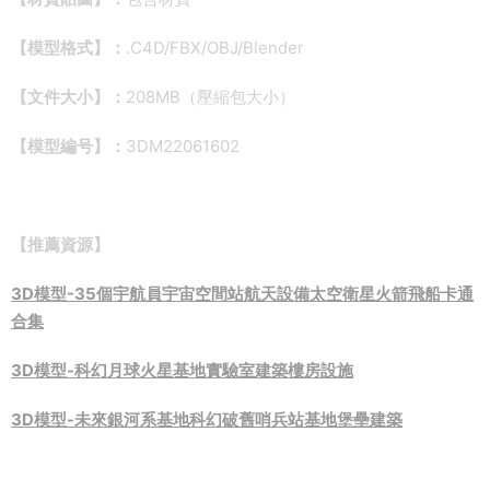
【模型格式】：
.C4D/FBX/OBJ/Blender
【文件大小】：
208MB（壓縮包大小）
【模型編号】：
3DM22061602
【推薦資源】
3D模型-35個宇航員宇宙空間站航天設備太空衛星火箭飛船卡通
合集
3D模型-科幻月球火星基地實驗室建築樓房設施
3D模型-未來銀河系基地科幻破舊哨兵站基地堡壘建築