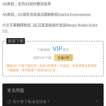
AE教程：使用AE制作翻頁效果
AE教程：35個常用表達式講解教程Useful Expressions
中文字幕翻譯教程《紅巨星高端插件套裝Magic Bullet Suite
11》
資源下載
VIP
下載價格
專享
僅限VIP下載
升級VIP
體驗VIP 不能下載寫有（包年VIP專享）的資源。非會員看文章底部
下載鏈接，有問題看下面的站内公告！
常見問題
爲什麽下載速度很慢？