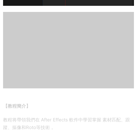
【教程簡介】
教程将帶領我們在 After Effects 軟件中學習掌握 素材匹配、跟
蹤、摳像和Roto等技術，