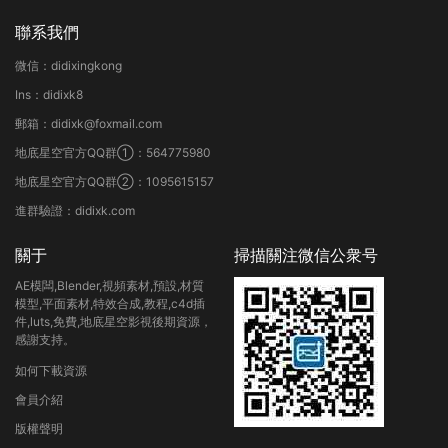
聯系我們
微信：didixingkong
Ins：didixk8
郵箱：didixk@foxmail.com
地底星空官方QQ群①：564775980
地底星空官方QQ群②：1095615157
進群驗證：didixk.com
關于
掃描關注微信公衆号
AE模闆,Blender,視頻素材,預設,材質
模型,平面素材,特效合成,教程,c4d插
件,luts,免費,地底星空影視後期資源，
感謝支持。
如何下載資源
會員介紹
版權聲明