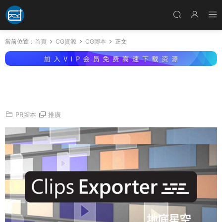
當前位置：
首頁
CG資源
CG腳本
正文
PR腳本-将時間線多個素材批量導出單個視頻 Cli
ps Exporter v1.2
PR腳本
推廣