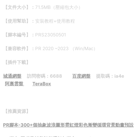
【文件大小】：
71.5MB（壓縮包大小）
【使用幫助】：
安裝教程+使用教程
【腳本編号】：
PRS23050501
【兼容軟件】：
PR 2020 ~2023 （Win/Mac）
【插件下載】
城通網盤
訪問密碼：6688
百度網盤
提取碼：ia4e
阿裏雲盤
TeraBox
【推薦資源】
PR腳本-300+個抽象波浪圖形霓虹燈彩色漸變循環背景動畫預設