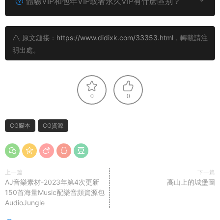
體驗VIP和包年VIP或者永久VIP有什麽區别？
原文鏈接：
https://www.didixk.com/33353.html
，轉載請注
明出處。
0
0
CG腳本
CG資源
上一篇
下一篇
AJ音樂素材-2023年第4次更新
高山上的城堡圖
150首海量Music配樂音頻資源包
AudioJungle