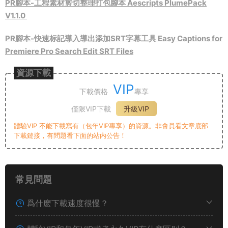
PR腳本-工程素材剪切整理打包腳本 Aescripts PlumePack
V1.1.0
PR腳本-快速标記導入導出添加SRT字幕工具 Easy Captions for
Premiere Pro Search Edit SRT Files
資源下載
VIP
下載價格
專享
僅限VIP下載
升級VIP
體驗VIP 不能下載寫有（包年VIP專享）的資源。非會員看文章底部
下載鏈接，有問題看下面的站内公告！
常見問題
爲什麽下載速度很慢？