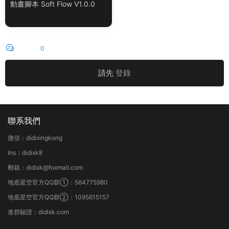
動畫腳本 Soft Flow V1.0.0
評論
0
請先
登錄
聯系我們
微信：didixingkong
Ins：didixk8
郵箱：didixk@foxmail.com
地底星空官方QQ群①：564775980
地底星空官方QQ群②：1095615157
進群驗證：didixk.com