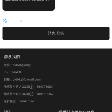
3.0 + 使用教程
評論
0
請先
登錄
聯系我們
微信：didixingkong
Ins：didixk8
郵箱：didixk@foxmail.com
地底星空官方QQ群①：564775980
地底星空官方QQ群②：1095615157
進群驗證：didixk.com