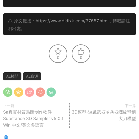
原文鏈接：
https://www.didixk.com/37657.html
，轉載請注
明出處。
0
0
AE模闆
AE資源
上一篇
下一篇
Sa真實材質貼圖制作軟件
3D模型-遊戲武器冷兵器螺紋彎柄
Substance 3D Sampler v5.0.1
大刀模型
Win 中文/英文多語言
猜你喜歡