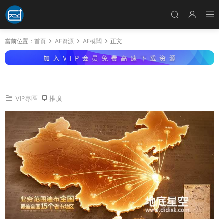
當前位置：
首頁
AE資源
AE模闆
正文
AE模闆-複古光影效果地圖輻射
VIP專區
推廣