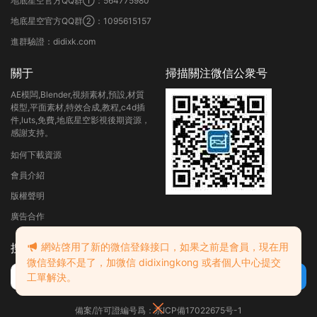
地底星空官方QQ群①：564775980
地底星空官方QQ群②：1095615157
進群驗證：didixk.com
關于
掃描關注微信公衆号
AE模闆,Blender,視頻素材,預設,材質
模型,平面素材,特效合成,教程,c4d插
件,luts,免費,地底星空影視後期資源，
感謝支持。
如何下載資源
會員介紹
版權聲明
廣告合作
網站啓用了新的微信登錄接口，如果之前是會員，現在用
搜索
微信登錄不是了，加微信 didixingkong 或者個人中心提交
工單解決。
備案/許可證編号爲：京ICP備17022675号-1