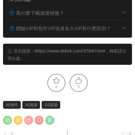
爲什麽下載速度很慢？
體驗VIP和包年VIP或者永久VIP有什麽區别？
原文鏈接：
https://www.didixk.com/37941.html
，轉載請注
明出處。
0
0
AE插件
AE資源
CG資源
上一篇
下一篇