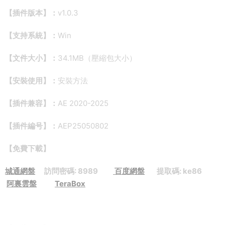
【插件版本】：
v1.0.3
【支持系統】：
Win
【文件大小】：
34.1MB（壓縮包大小）
【安裝使用】：
安裝方法
【插件兼容】：
AE 2020-2025
【插件編号】：
AEP25050802
【免費下載】
城通網盤
訪問密碼: 8989
百度網盤
提取碼: ke86
阿裏雲盤
TeraBox