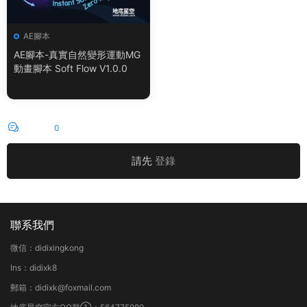
AE腳本
AE腳本-真實自然變形運動MG
動畫腳本 Soft Flow V1.0.0
評論
0
請先
登錄
聯系我們
微信：didixingkong
Ins：didixk8
郵箱：didixk@foxmail.com