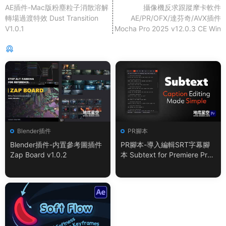
AE插件-Mac版粉塵粒子消散溶解
攝像機反求跟蹤摩卡軟件
轉場過渡特效 Dust Transition
AE/PR/OFX/達芬奇/AVX插件
V1.0.1
Mocha Pro 2025 v12.0.3 CE Win
猜你喜歡
Blender插件
PR腳本
Blender插件-内置參考圖插件
PR腳本-導入編輯SRT字幕腳
Zap Board v1.0.2
本 Subtext for Premiere Pro
V1.0.0 + 使用教程