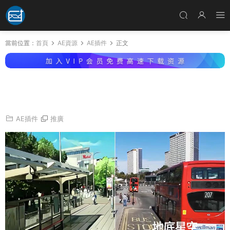
當前位置：
首頁
AE資源
AE插件
正文
AE/PR插件-中文漢化卡通繪畫半色調動漫風格化
特效 StyleX V1.0.3 Win
AE插件
推廣