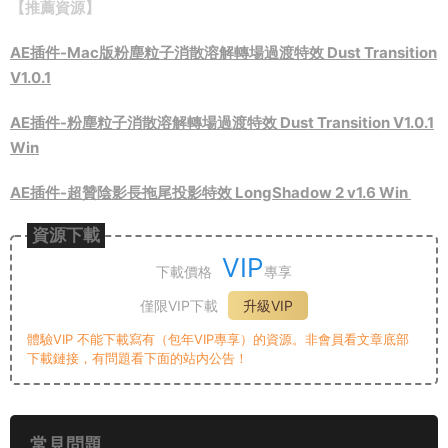
【推薦資源】
AE插件-Mac版粉塵粒子消散溶解轉場過渡特效 Dust Transition
V1.0.1
AE插件-粉塵粒子消散溶解轉場過渡特效 Dust Transition V1.0.1
Win
AE插件-超贊陰影長拖尾投影特效 LongShadow 2 v1.6 Win
資源下載
VIP
下載價格
專享
僅限VIP下載
升級VIP
體驗VIP 不能下載寫有（包年VIP專享）的資源。非會員看文章底部
下載鏈接，有問題看下面的站内公告！
常見問題