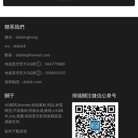
聯系我們
微信：didixingkong
Ins：didixk8
郵箱：didixk@foxmail.com
地底星空官方QQ群①：564775980
地底星空官方QQ群②：1095615157
進群驗證：didixk.com
關于
掃描關注微信公衆号
AE模闆,Blender,視頻素材,預設,材質
模型,平面素材,特效合成,教程,c4d插
件,luts,免費,地底星空影視後期資源，
感謝支持。
如何下載資源