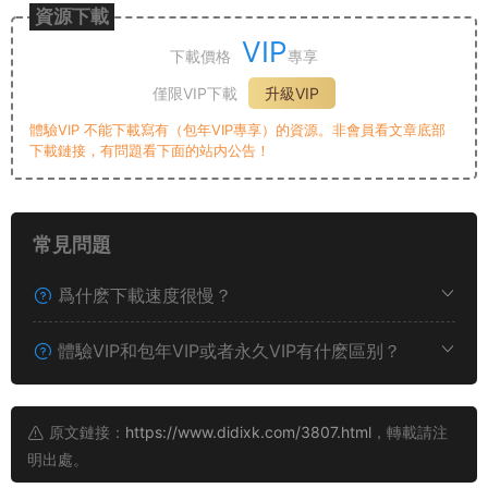
資源下載
VIP
下載價格
專享
僅限VIP下載
升級VIP
體驗VIP 不能下載寫有（包年VIP專享）的資源。非會員看文章底部
下載鏈接，有問題看下面的站内公告！
常見問題
爲什麽下載速度很慢？
體驗VIP和包年VIP或者永久VIP有什麽區别？
原文鏈接：
https://www.didixk.com/3807.html
，轉載請注
明出處。