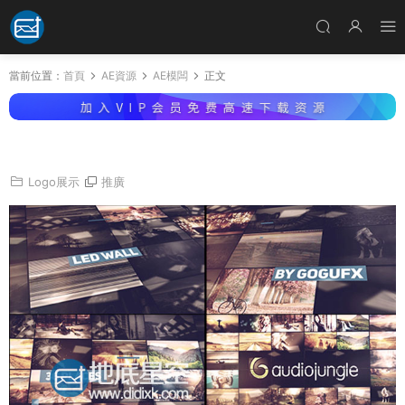
當前位置：
首頁
AE資源
AE模闆
正文
AE模闆LED屏幕牆照片拼貼動态展示LOGO動畫
Logo展示
推廣