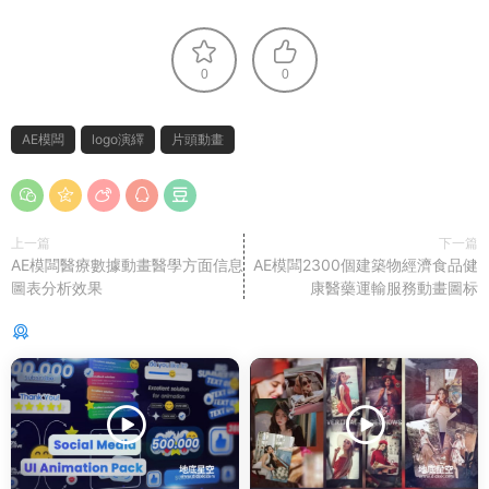
0
0
AE模闆
logo演繹
片頭動畫
上一篇
下一篇
AE模闆醫療數據動畫醫學方面信息
AE模闆2300個建築物經濟食品健
圖表分析效果
康醫藥運輸服務動畫圖标
猜你喜歡