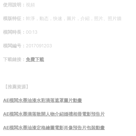
使用說明：
視頻
模版特征：
幹淨，動态，快速，圖片，介紹，照片、照片牆
模闆時長：
00:13
模闆編号：
2017091203
下載鏈接：
免費下載
【推薦資源】
AE模闆水墨油漆水彩滴落遮罩圖片動畫
AE模闆水墨滴落散開人物介紹婚禮相冊電影預告片
AE模闆水墨油漆定格繪圖電影肖像預告片包裝動畫