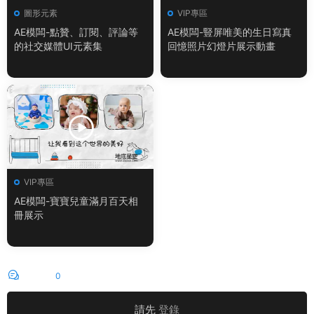
圖形元素
VIP專區
AE模闆-點贊、訂閱、評論等
AE模闆-豎屏唯美的生日寫真
的社交媒體UI元素集
回憶照片幻燈片展示動畫
VIP專區
AE模闆-寶寶兒童滿月百天相
冊展示
評論
0
請先
登錄