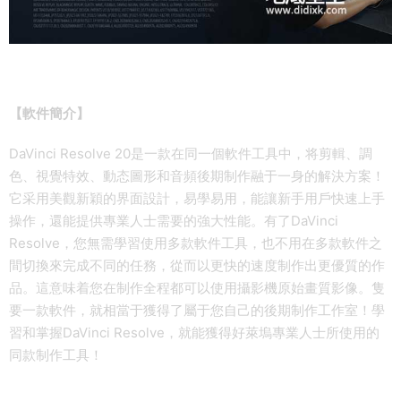
【軟件簡介】
DaVinci Resolve 20是一款在同一個軟件工具中，将剪輯、調
色、視覺特效、動态圖形和音頻後期制作融于一身的解決方案！
它采用美觀新穎的界面設計，易學易用，能讓新手用戶快速上手
操作，還能提供專業人士需要的強大性能。有了DaVinci
Resolve，您無需學習使用多款軟件工具，也不用在多款軟件之
間切換來完成不同的任務，從而以更快的速度制作出更優質的作
品。這意味着您在制作全程都可以使用攝影機原始畫質影像。隻
要一款軟件，就相當于獲得了屬于您自己的後期制作工作室！學
習和掌握DaVinci Resolve，就能獲得好萊塢專業人士所使用的
同款制作工具！