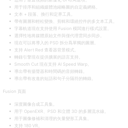
用于排序和組織媒體池縮略圖的自定義網格。
文本 + 段落、換行和定界工具。
帶有圖層和輕松變換、剪輯和環繞控件的多文本工具。
字幕軌道現在支持使用 Fusion 模闆進行樣式設置。
選擇性地将媒體原始文件與僅代理雲同步同步。
現在可以将導入的 PSD 拆分爲單獨的圖層。
支持 Alert Red 查看器背景模式。
轉錄引擎現在提供擴展的語言支持。
Smooth Cut 現在支持 AI Speed Warp。
導出帶有揚聲器和時間碼的音頻轉錄。
導出帶有改進的短語和句子分隔符的轉錄。
Fusion 頁面
深度圖像合成工具集。
用于 OpenEXR、PSD 和立體 3D 的多層流水線。
用于圖像修補和清理的矢量變形工具集。
支持 180 VR。