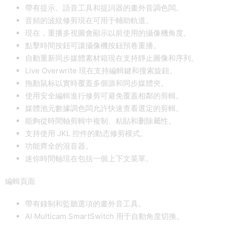
帶有提示、語音工具和提詞器的畫外音調色闆。
音頻的波紋修剪現在可用于輔助軌道。
現在，重播多視圖會顯示以前使用的攝像機角度。
點擊時間按鈕可讓攝像機按鈕預卷重播。
自動重新同步媒體素材箱現在支持靜止圖像和序列。
Live Overwrite 現在支持編輯鍵和搜索旋鈕。
拖動鼠标以實時覆蓋多個源和同步媒體夾。
使用安全編輯進行修剪可避免覆蓋相鄰的剪輯。
媒體池元數據調色闆允許快速查看選定的剪輯。
能夠從時間軸剪輯中複制、粘貼和删除屬性。
支持使用 JKL 控件的動态修剪模式。
功能齊全的混音器。
迷你時間軸現在包括一個上下文菜單。
編輯頁面
帶有錄制和監聽選項的畫外音工具。
AI Multicam SmartSwitch 用于自動角度切換。