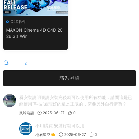
C4D軟件
MAXON Cinema 4D C4D 20
26.3.1 Win
評論
2
請先
登錄
看安裝說明裏說安裝完後就可以使用所有功能，請問這是已
經使用“科技”處理好的還是正版的，需要另外自行購買？
風吟翕語
2025-06-27
0
不用購買 安裝好就可以用
地底星空
2025-06-27
0