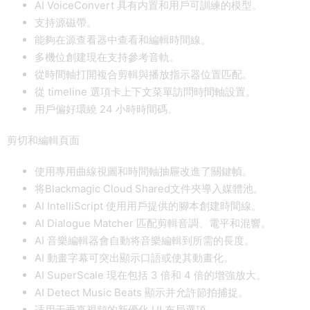
AI VoiceConvert 具有内置和用戶可訓練的模型。
支持源磁帶。
能夠在源查看器中查看和編輯時間線。
多機位創建現在支持參考音軌。
從時間軸打開複合剪輯與播放指示器位置匹配。
從 timeline 選項卡上下文菜單訪問時間軸設置。
用戶偏好環繞 24 小時時間碼。
剪切和編輯頁面
使用專用曲線視圖和時間軸抽屜改進了關鍵幀。
将Blackmagic Cloud Shared文件夾導入媒體池。
AI IntelliScript 使用用戶提供的腳本創建時間線。
AI Dialogue Matcher 匹配剪輯音調、電平和混響。
AI 音樂編輯器會自動将音樂編輯到所需的長度。
AI 動畫字幕可突出顯示口語或使其動畫化。
AI SuperScale 現在包括 3 倍和 4 倍的增強放大。
AI Detect Music Beats 顯示并允許節拍捕捉。
适用于垂直視頻的新優化 UI 布局選項。