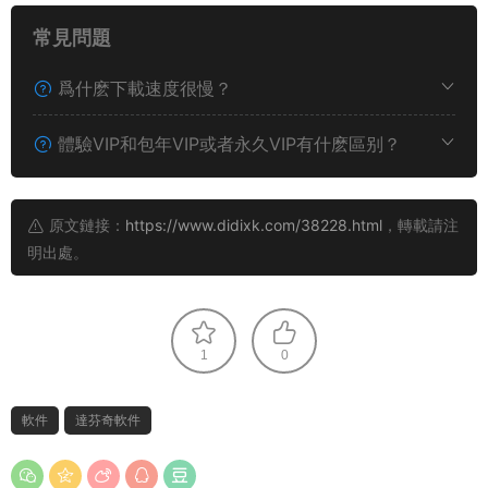
常見問題
爲什麽下載速度很慢？
體驗VIP和包年VIP或者永久VIP有什麽區别？
原文鏈接：
https://www.didixk.com/38228.html
，轉載請注
明出處。
1
0
軟件
達芬奇軟件