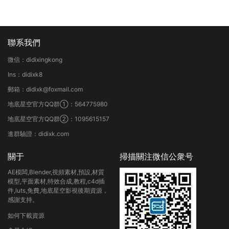
聯系我們
微信：didixingkong
Ins：didixk8
郵箱：didixk@foxmail.com
地底星空官方QQ群①：564775980
地底星空官方QQ群②：1095615157
進群驗證：didixk.com
關于
掃描關注微信公衆号
AE模闆,Blender,視頻素材,預設,材質
模型,平面素材,特效合成,教程,c4d插
件,luts,免費,地底星空影視後期資源，
感謝支持。
如何下載資源