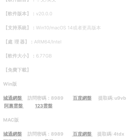
【軟件版本】：
v20.0.0
【支持系統】：
Win10/macOS 14或者更高版本
【處 理 器】：
ARM64/Intel
【軟件大小】：
6.77GB
【免費下載】
Win版
城通網盤
訪問密碼：8989
百度網盤
提取碼: u9vb
阿裏雲盤
123雲盤
MAC版
城通網盤
訪問密碼：8989
百度網盤
提取碼: 4tdx