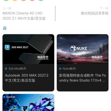
上一篇
下一篇
MAXON Cinema 4D C4D
微信視頻語音界面
2025.3.1 Win中文版/英文版
猜你喜歡
3ds Max軟件
Nuke軟件
Autodesk 3DS MAX 2027.2
影視後期特效合成軟件 The Fo
中文/英文/多語言版
undry Nuke Studio 17.0v4 W
in