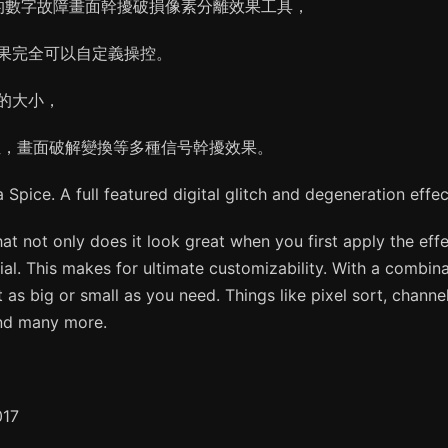
全功能的數字故障畫面幹擾破損像素分離效果工具，
果完全可以自定義操控。
的大小，
位，畫面破解變換等多種信号幹擾效果。
 Spice. A full featured digital glitch and degeneration effec
t not only does it look great when you first apply the effe
tial. This makes for ultimate customizability. With a combin
t as big or small as you need. Things like pixel sort, channe
 and many more.
017