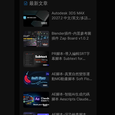
最新文章
Autodesk 3DS MAX
2027.2 中文/英文/多語言
版
Blender插件-内置參考圖
插件 Zap Board v1.0.2
PR腳本-導入編輯SRT字
幕腳本 Subtext for
Premiere Pro V1.0.0 + 使
用教程
AE腳本-真實自然變形運
動MG動畫腳本 Soft Flow
V1.0.0
AE腳本-智能AI生成代碼
腳本 Aescripts Claude
Scripter V1.3.0 + 使用教
程
AE腳本-渲染檢查腳本