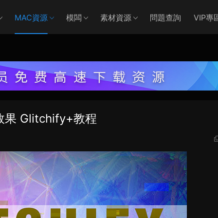
MAC資源
模闆
素材資源
問題查詢
VIP專
litchify+教程