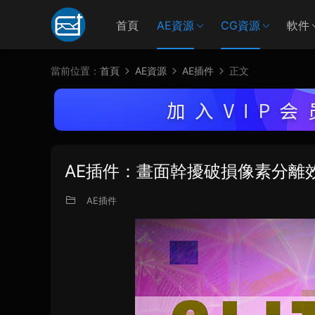
首頁
AE資源
CG資源
軟件
當前位置：
首頁
AE資源
AE插件
正文
AE插件：畫面幹擾破損像素分離效果 G
AE插件