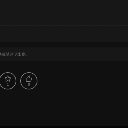
？
轉載請注明出處。
1
0