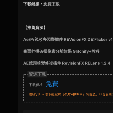
下載鏈接：
免費下載
【推薦資源】
Ae/Pr視頻去閃爍插件 REVisionFX DE:Flicker v1.
畫面幹擾破損像素分離效果 Glitchify+教程
AE鏡頭畸變修複插件 RevisionFX RELens 1.2.4
資源下載
免費
下載價格
體驗VIP 不能下載寫有（包年VIP專享）的資源。非會