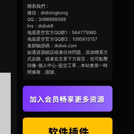
聯系我們：
微信：didixingkong
QQ：3096699369
Ins：didixk8
地底星空官方QQ群1：564775980
地底星空官方QQ群2：1095615157
進群驗證碼：didixk.com
如遇資源錯誤或者任何問題，添加聯系方
式反饋，或者在文章下方留言，也可點擊
頭像-個人中心-提交工單，本站會第一時
間修複，謝謝。