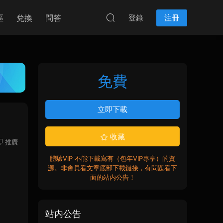
區
兌換
問答
登錄
注冊
免費
立即下載
收藏
推廣
體驗VIP 不能下載寫有（包年VIP專享）的資
源。非會員看文章底部下載鏈接，有問題看下
面的站内公告！
站内公告