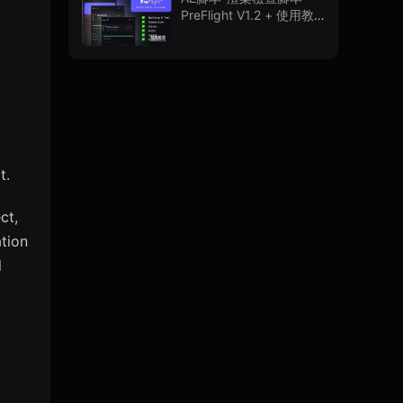
PreFlight V1.2 + 使用教
程
t.
ct,
ation
l