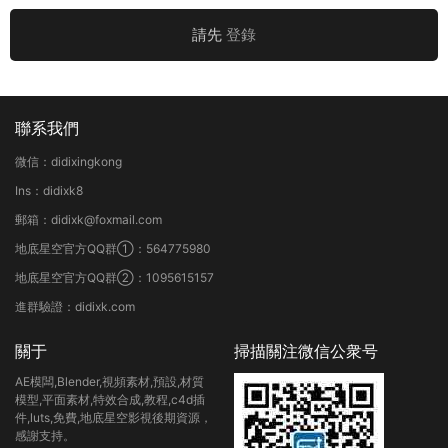
請先
登錄
聯系我們
微信：didixingkong
Ins：didixk8
郵箱：didixk@foxmail.com
地底星空官方QQ群①：564775980
地底星空官方QQ群②：1095615157
進群驗證：didixk.com
關于
掃描關注微信公衆号
AE模闆,Blender,視頻素材,預設,材質
模型,平面素材,特效合成,教程,c4d插
件,luts,免費,地底星空影視後期資源，
感謝支持。