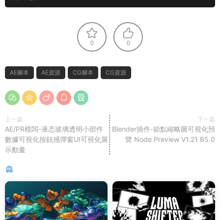
0
0
AE腳本
AE資源
CG腳本
CG資源
上一篇
下一篇
AE/PR模闆-液态玻璃透明小部件
Blender插件-節點縮略圖可視化預
數據可視化按鈕感彈窗UI可視化展
覽 Node Preview V1.21 B5.0
示動畫
猜你喜歡