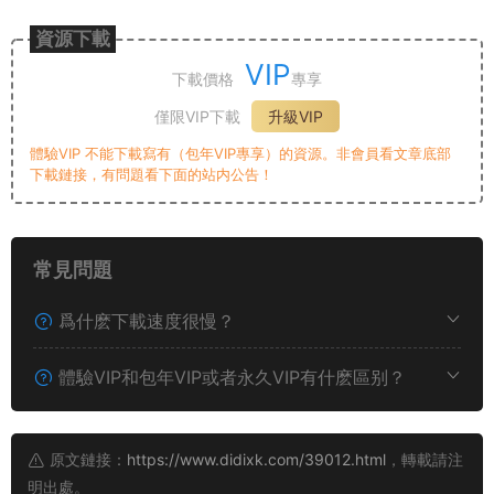
資源下載
VIP
下載價格
專享
僅限VIP下載
升級VIP
體驗VIP 不能下載寫有（包年VIP專享）的資源。非會員看文章底部
下載鏈接，有問題看下面的站内公告！
常見問題
爲什麽下載速度很慢？
體驗VIP和包年VIP或者永久VIP有什麽區别？
原文鏈接：
https://www.didixk.com/39012.html
，轉載請注
明出處。