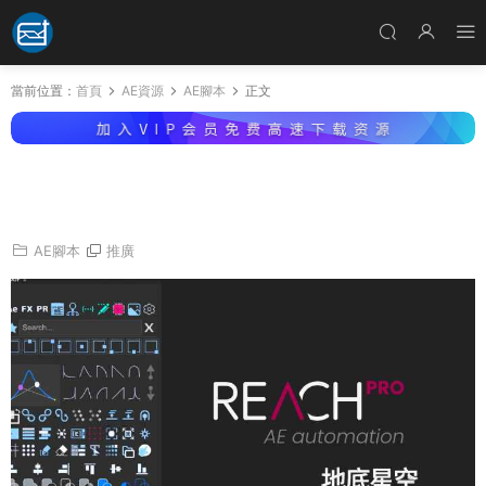
當前位置：
首頁
AE資源
AE腳本
正文
AE腳本-多功能效果輔助工具包 REACH Pro 3.
0.01
AE腳本
推廣