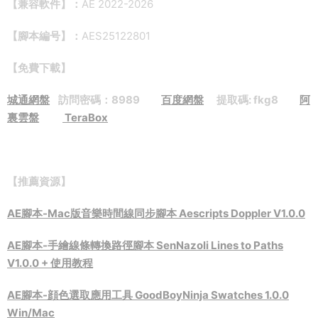
【兼容軟件】：
AE 2022-2026
【腳本編号】：
AES25122801
【免費下載】
城通網盤
訪問密碼：8989
百度網盤
提取碼: fkg8
阿
裏雲盤
TeraBox
【推薦資源】
AE腳本-Mac版音樂時間線同步腳本 Aescripts Doppler V1.0.0
AE腳本-手繪線條轉換路徑腳本 SenNazoli Lines to Paths
V1.0.0 + 使用教程
AE腳本-顔色選取應用工具 GoodBoyNinja Swatches 1.0.0
Win/Mac