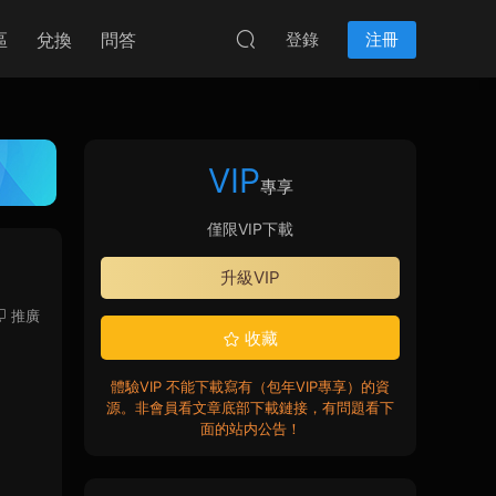
區
兌換
問答
登錄
注冊
VIP
專享
僅限VIP下載
升級VIP
推廣
收藏
體驗VIP 不能下載寫有（包年VIP專享）的資
源。非會員看文章底部下載鏈接，有問題看下
面的站内公告！