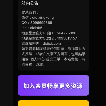
站内公告
聯系我們：
微信：didixingkong
QQ：3096699369
Ins：didixk8
地底星空官方QQ群1：564775980
地底星空官方QQ群2：1095615157
進群驗證碼：didixk.com
如遇資源錯誤或者任何問題，添加聯系方
式反饋，或者在文章下方留言，也可點擊
頭像-個人中心-提交工單，本站會第一時
間修複，謝謝。