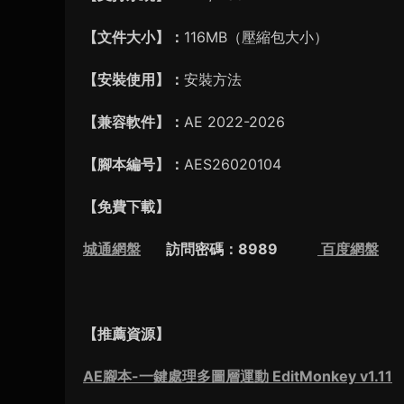
【文件大小】：
116MB（壓縮包大小）
【安裝使用】：
安裝方法
【兼容軟件】：
AE 2022-2026
【腳本編号】：
AES26020104
【免費下載】
城通網盤
訪問密碼：8989
百度網盤
提
【推薦資源】
AE腳本-一鍵處理多圖層運動 EditMonkey v1.11