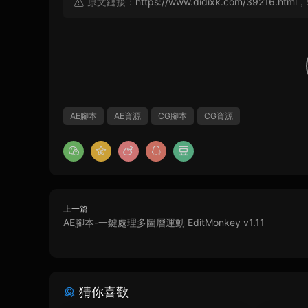
原文鏈接：
https://www.didixk.com/39216.html
，
AE腳本
AE資源
CG腳本
CG資源
上一篇
AE腳本-一鍵處理多圖層運動 EditMonkey v1.11
猜你喜歡