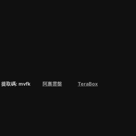
取碼: mvfk
阿裏雲盤
TeraBox