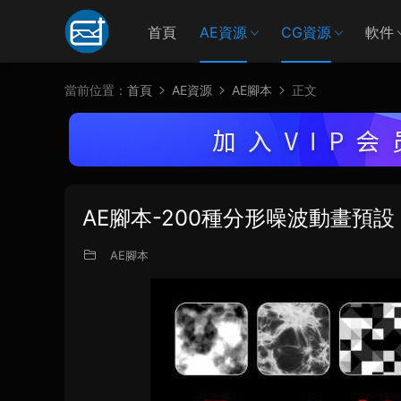
首頁
AE資源
CG資源
軟件
當前位置：
首頁
AE資源
AE腳本
正文
AE腳本-200種分形噪波動畫預設 Fracta
AE腳本