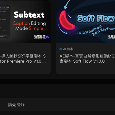
AE腳本
-導入編輯SRT字幕腳本 S
AE腳本-真實自然變形運動MG
for Premiere Pro V1.0.0
畫腳本 Soft Flow V1.0.0
教程
請先
登錄