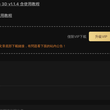
D v1.1.4 含使用教程
含使用教程
僅限VIP下載
升級VIP
員看文章底部下載鏈接，有問題看下面的站内公告！
？