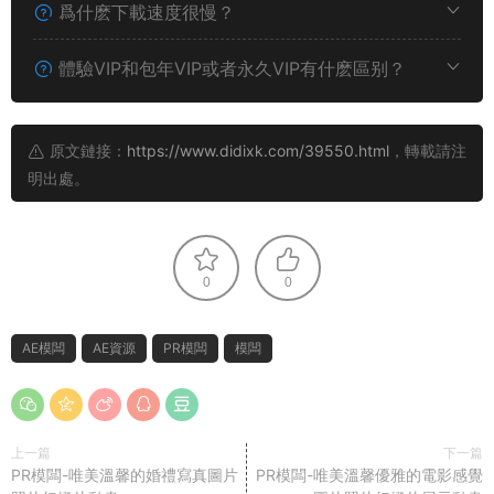
爲什麽下載速度很慢？
體驗VIP和包年VIP或者永久VIP有什麽區别？
原文鏈接：
https://www.didixk.com/39550.html
，轉載請注
明出處。
0
0
AE模闆
AE資源
PR模闆
模闆
上一篇
下一篇
PR模闆-唯美溫馨的婚禮寫真圖片
PR模闆-唯美溫馨優雅的電影感覺