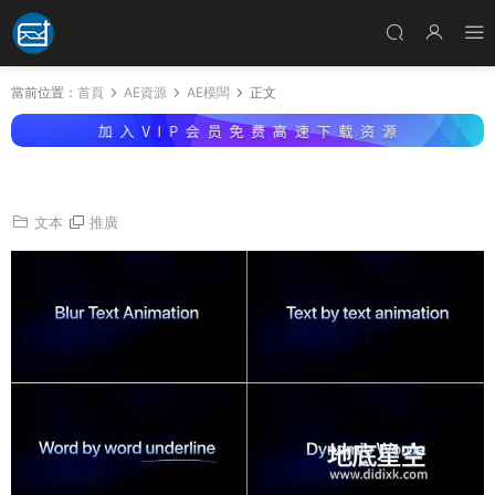
當前位置：
首頁
AE資源
AE模闆
正文
AE/PR模闆-文字标題出入效果動畫
文本
推廣