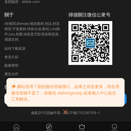
進群驗證：didixk.com
關于
掃描關注微信公衆号
AE模闆,Blender,視頻素材,預設,材質
模型,平面素材,特效合成,教程,c4d插
件,luts,免費,地底星空影視後期資源，
感謝支持。
如何下載資源
會員介紹
版權聲明
廣告合作
網站啓用了新的微信登錄接口，如果之前是會員，現在用
搜索
微信登錄不是了，加微信 didixingkong 或者個人中心提交
工單解決。
備案/許可證編号爲：京ICP備17022675号-1