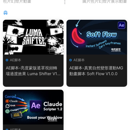
照片幻燈片動畫
圖片照片幻燈片展示動畫
猜你喜歡
AE腳本
AE腳本
AE腳本-亮度蒙版遮罩視頻轉
AE腳本-真實自然變形運動MG
場過渡效果 Luma Shifter V1.
動畫腳本 Soft Flow V1.0.0
0.0
AE腳本