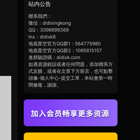
站内公告
聯系我們：
微信：didixingkong
QQ：3096699369
Ins：didixk8
地底星空官方QQ群1：564775980
地底星空官方QQ群2：1095615157
進群驗證碼：didixk.com
如遇資源錯誤或者任何問題，添加聯系方
式反饋，或者在文章下方留言，也可點擊
頭像-個人中心-提交工單，本站會第一時
間修複，謝謝。