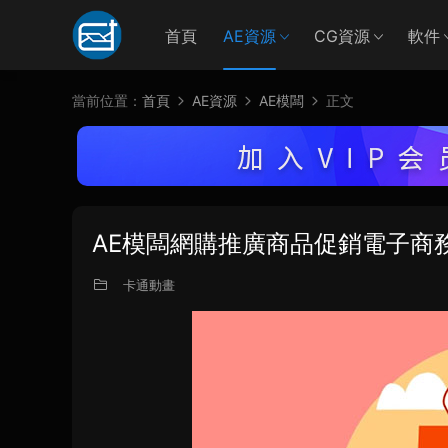
首頁
AE資源
CG資源
軟件
當前位置：
首頁
AE資源
AE模闆
正文
AE模闆網購推廣商品促銷電子商
卡通動畫