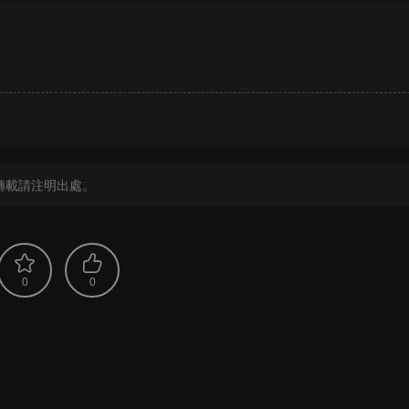
？
轉載請注明出處。
0
0