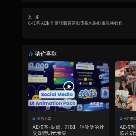
上一篇
C4D與AE制作足球體育運動電視包裝動畫視頻教程
猜你喜歡
圖形元素
VIP專
AE模闆-點贊、訂閱、評論等的社
AE模
交媒體UI元素集
照片幻