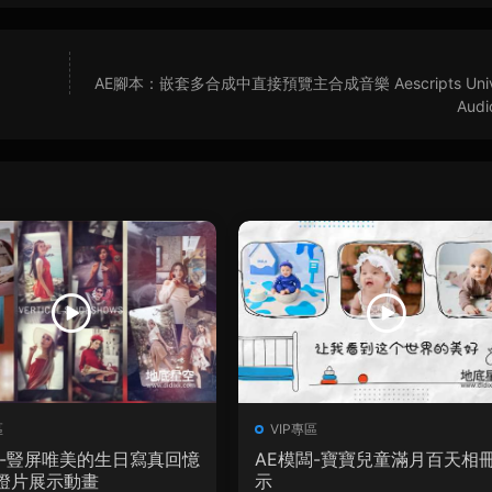
AE腳本：嵌套多合成中直接預覽主合成音樂 Aescripts Unive
Audi
區
VIP專區
闆-豎屏唯美的生日寫真回憶
AE模闆-寶寶兒童滿月百天相
燈片展示動畫
示