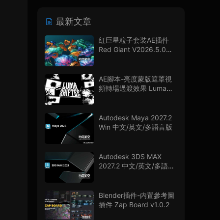
最新文章
紅巨星粒子套裝AE插件
Red Giant V2026.5.0
Win 中文版/英文版 集成
了Trapcode + Magic
Bullet + VFX Suit
AE腳本-亮度蒙版遮罩視
頻轉場過渡效果 Luma
Shifter V1.0.0
Autodesk Maya 2027.2
Win 中文/英文/多語言版
Autodesk 3DS MAX
2027.2 中文/英文/多語言
版
Blender插件-内置參考圖
插件 Zap Board v1.0.2