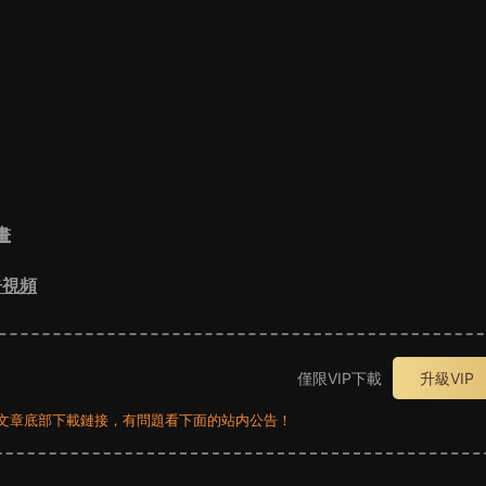
畫
告視頻
僅限VIP下載
升級VIP
員看文章底部下載鏈接，有問題看下面的站内公告！