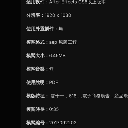
适用軟件
：After Effects CS6以上版本
分辨率：
1920 x 1080
使用外置插件：
無
模闆格式：
aep 原版工程
模闆大小：
6.46MB
模闆音樂：
無
使用說明：
PDF
模版特征：
雙十一，618，,電子商務廣告，産品
模闆時長：
0:35
模闆編号：
2017092202