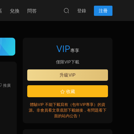
區
兌換
問答
登錄
注冊
VIP
專享
僅限VIP下載
升級VIP
推廣
收藏
體驗VIP 不能下載寫有（包年VIP專享）的資
源。非會員看文章底部下載鏈接，有問題看下
面的站内公告！