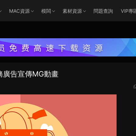
MAC資源
模闆
素材資源
問題查詢
VIP專
務廣告宣傳MG動畫