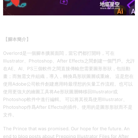
【腳本簡介】
Overlord是一個腳本擴展面闆，當它們都打開時，可在
Illustrator、Photoshop、After Effects之間創建一個門戶。允許
在AE、AI、PS三個軟件之間直接傳輸您需要圖形形狀，包括動
畫；而無需文件組織，導入，轉換爲形狀圖層或重繪。 這是您在
使用Adobe公司軟件創建應用時最理想的矢量工作流程。也可以
使用更強大的繪圖工具将Ae形狀圖層轉移回Illustrator或
Photoshop軟件中進行編輯。 可以将其視爲使用Illustrator、
Photoshop作爲After Effects的插件。使用的是圖形形狀而不是
文件。
The Prince that was promised. Our hope for the future. An
end to blog posts about Prepping Illustrator Files for After