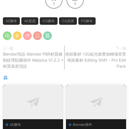
0
0
AE腳本
AE資源
CG腳本
CG資源
PS腳本
上一篇
下一篇
Blender預設-Blender PBR材質繪
視頻素材-120組光效疊加轉場背景
制紋理貼圖插件 Matplus V1.2.2 +
視頻素材 Editing Shift – Pro Edit
材質資産預設
Pack
猜你喜歡
AE腳本
Blender插件