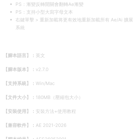
PS：漸變反轉開關會翻轉Ae漸變
PS：支持小型大寫字母文本
右鍵單擊 > 重新加載将更有效地重新加載所有 Ae/Ai 擴展
系統
【腳本語言】：
英文
【腳本版本】：
v2.7.0
【支持系統】：
Win/Mac
【文件大小】：
180MB（壓縮包大小）
【安裝使用】：
安裝方法+使用教程
【兼容軟件】：
AE 2021-2026