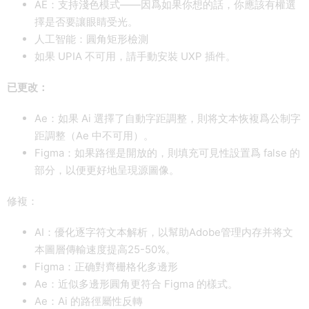
AE：支持淺色模式——因爲如果你想的話，你應該有權選
擇是否要讓眼睛受光。
人工智能：圓角矩形檢測
如果 UPIA 不可用，請手動安裝 UXP 插件。
已更改：
Ae：如果 Ai 選擇了自動字距調整，則将文本恢複爲公制字
距調整（Ae 中不可用）。
Figma：如果路徑是開放的，則填充可見性設置爲 false 的
部分，以便更好地呈現源圖像。
修複：
AI：優化逐字符文本解析，以幫助Adobe管理内存并将文
本圖層傳輸速度提高25-50%。
Figma：正确對齊栅格化多邊形
Ae：近似多邊形圓角更符合 Figma 的樣式。
Ae：Ai 的路徑屬性反轉