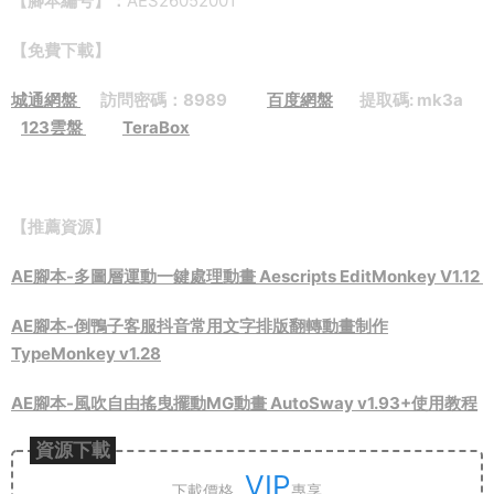
【腳本編号】：
AES26052001
【免費下載】
城通網盤
訪問密碼：8989
百度網盤
提取碼: mk3a
123雲盤
TeraBox
【推薦資源】
AE腳本-多圖層運動一鍵處理動畫 Aescripts EditMonkey V1.12
AE腳本-倒鴨子客服抖音常用文字排版翻轉動畫制作
TypeMonkey v1.28
AE腳本-風吹自由搖曳擺動MG動畫 AutoSway v1.93+使用教程
資源下載
VIP
下載價格
專享