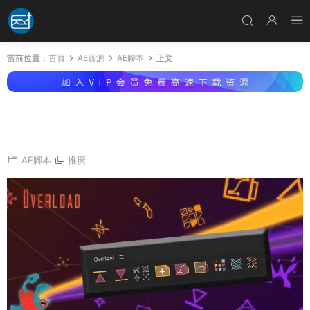
當前位置：
首頁
AE資源
AE腳本
正文
AE/AI/PS腳本-實時交互MG動畫制作神器擴展腳
本 Overlord v2.7.0 Win/Mac
AE腳本
推廣