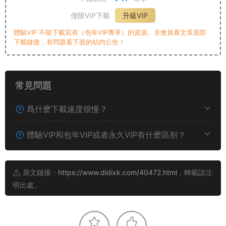
僅限VIP下載
升級VIP
體驗VIP 不能下載寫有（包年VIP專享）的資源。非會員看文章底部
下載鏈接，有問題看下面的站内公告！
常見問題
爲什麽下載速度很慢？
體驗VIP和包年VIP或者永久VIP有什麽區别？
原文鏈接：
https://www.didixk.com/40472.html
，轉載請注
明出處。