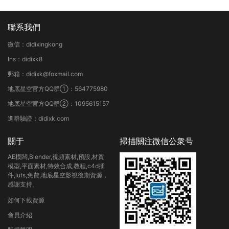
聯系我們
微信：didixingkong
Ins：didixk8
郵箱：didixk@foxmail.com
地底星空官方QQ群①：564775980
地底星空官方QQ群②：1095615157
進群驗證：didixk.com
關于
掃描關注微信公衆号
AE模闆,Blender,視頻素材,預設,材質
模型,平面素材,特效合成,教程,c4d插
件,luts,免費,地底星空影視後期資源，
感謝支持。
如何下載資源
會員介紹