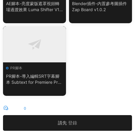
AE腳本-亮度蒙版遮罩視頻轉
Blender插件-内置參考圖插件
場過渡效果 Luma Shifter V1.
Zap Board v1.0.2
0.0
PR腳本
PR腳本-導入編輯SRT字幕腳
本 Subtext for Premiere Pro
V1.0.0 + 使用教程
評論
0
請先
登錄