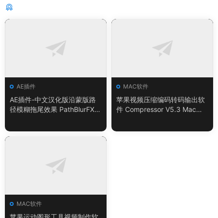
猜你喜欢
AE插件
MAC软件
AE插件-中文汉化版沿蒙版路
苹果视频压缩编码转码输出软
径模糊拖尾效果 PathBlurFX 1.
件 Compressor V5.3 Mac英/
3 Win/Mac
中文版
MAC软件
苹果运动图形工具视频制作软