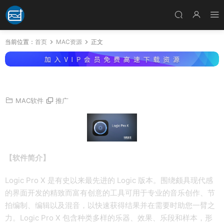
当前位置：
首页
MAC资源
正文
苹果音乐制作编辑软件 Logic Pro X v12.3 Mac
MAC软件
推广
【软件简介】
Logic Pro X 是有史以来最先进的 Logic 版本。围绕颇具现代感
的界面开发的精致而富有创意的工具可用于专业的音乐创作、节
拍编制、编辑以及混音，以快速获得结果并在需要时助您一臂之
力。Logic Pro X 包含种类多样的乐器、效果、乐段和样本，形