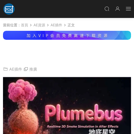
當前位置：
首頁
AE資源
AE插件
正文
AE插件-實時模拟3D煙霧火焰爆炸粒子效果 Plu
mebus V0.5.1 Win
AE插件
推廣