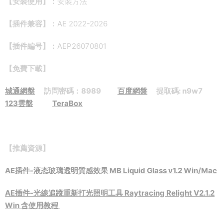
【安裝使用】：
安裝方法
【插件兼容】：
AE 2022-2026
【插件編号】：
AEP26070801
【免費下載】
城通網盤
訪問密碼：8989
百度網盤
提取碼: n9w7
123雲盤
TeraBox
【推薦資源】
AE插件-液态玻璃透明質感效果 MB Liquid Glass v1.2 Win/Mac
AE插件-光線追蹤重新打光照明工具 Raytracing Relight V2.1.2
Win 含使用教程