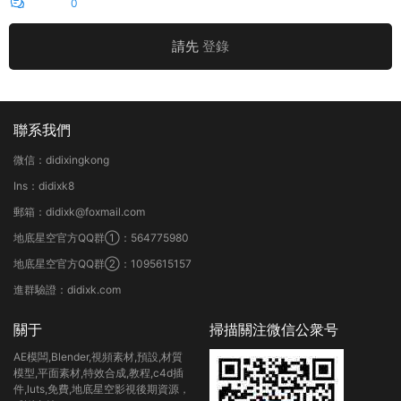
評論
0
請先
登錄
聯系我們
微信：didixingkong
Ins：didixk8
郵箱：didixk@foxmail.com
地底星空官方QQ群①：564775980
地底星空官方QQ群②：1095615157
進群驗證：didixk.com
關于
掃描關注微信公衆号
AE模闆,Blender,視頻素材,預設,材質
模型,平面素材,特效合成,教程,c4d插
件,luts,免費,地底星空影視後期資源，