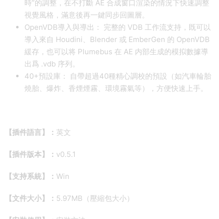
時”的調整，在不打斷 AE 合成窗口渲染的情況下快速調整
視覺風格，滿意後再一鍵同步回圖層。
OpenVDB導入與導出： 完整的 VDB 工作流支持，既可以
導入來自 Houdini、Blender 或 EmberGen 的 OpenVDB
緩存，也可以将 Plumebus 在 AE 内部生成的模拟數據導
出爲 .vdb 序列。
40+預設庫： 自帶超過40種精心調校的預設（如汽車輪胎
燒胎、爆炸、香煙煙霧、環境霧氣等），方便快速上手。
【插件語言】：
英文
【插件版本】：
v0.5.1
【支持系統】：
Win
【文件大小】：
5.97MB（壓縮包大小）