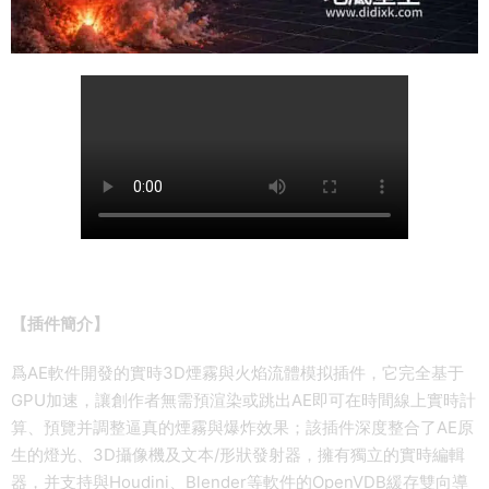
【插件簡介】
爲AE軟件開發的實時3D煙霧與火焰流體模拟插件，它完全基于
GPU加速，讓創作者無需預渲染或跳出AE即可在時間線上實時計
算、預覽并調整逼真的煙霧與爆炸效果；該插件深度整合了AE原
生的燈光、3D攝像機及文本/形狀發射器，擁有獨立的實時編輯
器，并支持與Houdini、Blender等軟件的OpenVDB緩存雙向導