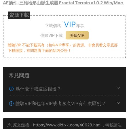
AE插件-三維地形山脈生成器 Fractal Terrain v1.0.2 Win/Mac
資源下載
VIP
下載價格
專享
僅限VIP下載
升級VIP
體驗VIP 不能下載寫有（包年VIP專享）的資源。非會員看文章底部
下載鏈接，有問題看下面的站内公告！
常見問題
爲什麽下載速度很慢？
體驗VIP和包年VIP或者永久VIP有什麽區别？
原文鏈接：
https://www.didixk.com/40628.html
，轉載請注