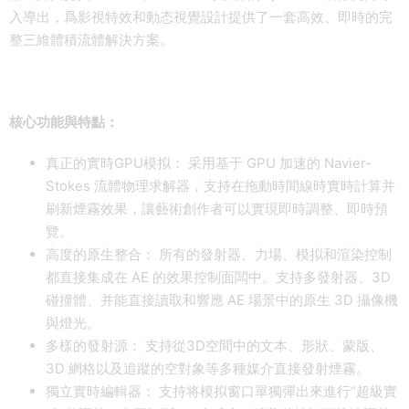
入導出，爲影視特效和動态視覺設計提供了一套高效、即時的完
整三維體積流體解決方案。
核心功能與特點：
真正的實時GPU模拟： 采用基于 GPU 加速的 Navier-
Stokes 流體物理求解器，支持在拖動時間線時實時計算并
刷新煙霧效果，讓藝術創作者可以實現即時調整、即時預
覽。
高度的原生整合： 所有的發射器、力場、模拟和渲染控制
都直接集成在 AE 的效果控制面闆中。支持多發射器、3D
碰撞體、并能直接讀取和響應 AE 場景中的原生 3D 攝像機
與燈光。
多樣的發射源： 支持從3D空間中的文本、形狀、蒙版、
3D 網格以及追蹤的空對象等多種媒介直接發射煙霧。
獨立實時編輯器： 支持将模拟窗口單獨彈出來進行“超級實