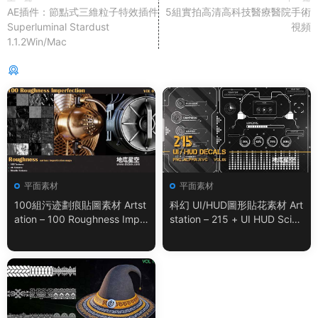
AE插件：節點式三維粒子特效插件
5組實拍高清高科技醫療醫院手術
Superluminal Stardust
視頻
1.1.2Win/Mac
猜你喜歡
平面素材
平面素材
100組污迹劃痕貼圖素材 Artst
科幻 UI/HUD圖形貼花素材 Art
ation – 100 Roughness Impe
station – 215 + UI HUD SciFi
rfection – VOL.01
Graphic Decals Vol.05