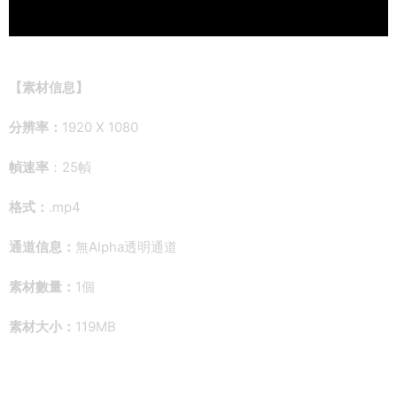
【素材信息】
分辨率：
1920 X 1080
幀速率
：25幀
格式：
.mp4
通道信息：
無Alpha透明通道
素材數量：
1個
素材大小：
119MB