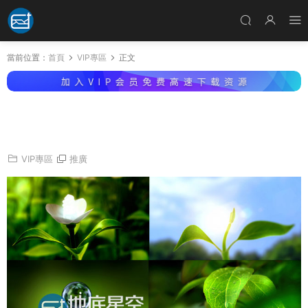
當前位置：
首頁
VIP專區
正文
水滴樹葉發芽生長向日葵大自然綠色植物綠葉視
頻素材
VIP專區
推廣