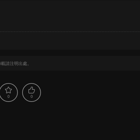
？
轉載請注明出處。
0
0