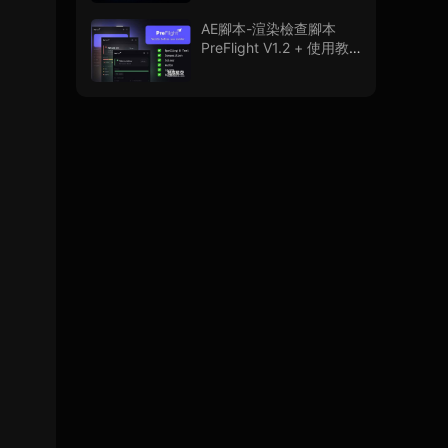
程
AE腳本-渲染檢查腳本
PreFlight V1.2 + 使用教
程