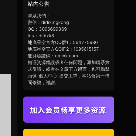
站内公告
聯系我們：
微信：didixingkong
QQ：3096699369
Ins：didixk8
地底星空官方QQ群1：564775980
地底星空官方QQ群2：1095615157
進群驗證碼：didixk.com
如遇資源錯誤或者任何問題，添加聯系方
式反饋，或者在文章下方留言，也可點擊
頭像-個人中心-提交工單，本站會第一時
間修複，謝謝。