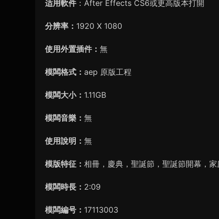
适用軟件
：After Effects CS6或更高版本打開
分辨率：
1920 X 1080
使用外置插件：
無
模闆格式：
aep 原版工程
模闆大小：
1.11GB
模闆音樂：
無
使用說明：
無
模版特征：
相冊，慶典，聖誕節，聖誕節開幕，家
模闆時長：
2:09
模闆編号：
17113003