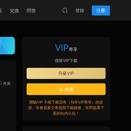
區
兌換
問答
登錄
注冊
VIP
專享
僅限VIP下載
升級VIP
推廣
收藏
體驗VIP 不能下載寫有（包年VIP專享）的資
源。非會員看文章底部下載鏈接，有問題看下
面的站内公告！