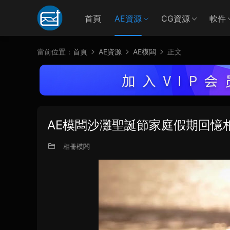
首頁
AE資源
CG資源
軟件
當前位置：
首頁
AE資源
AE模闆
正文
AE模闆沙灘聖誕節家庭假期回憶
相冊模闆