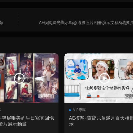
頻
AE模闆漏光顯示動态過渡照片相冊演示文稿标題動
區
VIP專區
闆-豎屏唯美的生日寫真回憶
AE模闆-寶寶兒童滿月百天相
燈片展示動畫
示