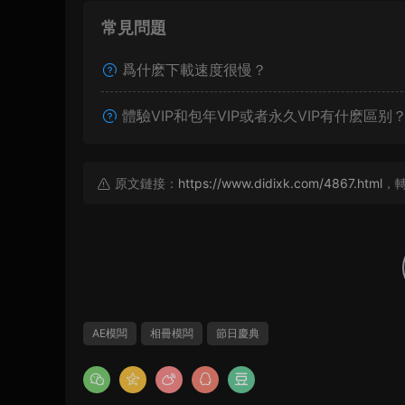
常見問題
爲什麽下載速度很慢？
體驗VIP和包年VIP或者永久VIP有什麽區别
原文鏈接：
https://www.didixk.com/4867.html
，
AE模闆
相冊模闆
節日慶典