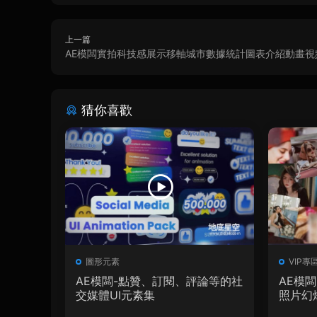
上一篇
AE模闆實拍科技感展示移軸城市數據統計圖表介紹動畫視
猜你喜歡
圖形元素
VIP專
AE模闆-點贊、訂閱、評論等的社
AE模
交媒體UI元素集
照片幻