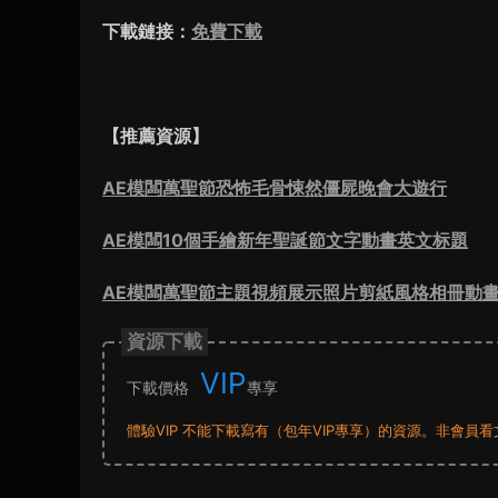
下載鏈接：
免費下載
【推薦資源】
AE模闆萬聖節恐怖毛骨悚然僵屍晚會大遊行
AE模闆10個手繪新年聖誕節文字動畫英文标題
AE模闆萬聖節主題視頻展示照片剪紙風格相冊動
資源下載
VIP
下載價格
專享
體驗VIP 不能下載寫有（包年VIP專享）的資源。非會