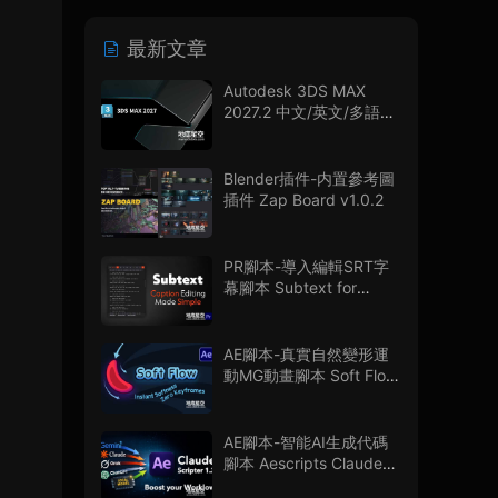
最新文章
Autodesk 3DS MAX
2027.2 中文/英文/多語言
版
Blender插件-内置參考圖
插件 Zap Board v1.0.2
PR腳本-導入編輯SRT字
幕腳本 Subtext for
Premiere Pro V1.0.0 + 使
用教程
AE腳本-真實自然變形運
動MG動畫腳本 Soft Flow
V1.0.0
AE腳本-智能AI生成代碼
腳本 Aescripts Claude
Scripter V1.3.0 + 使用教