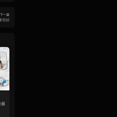
下一篇
畫視頻
冊展