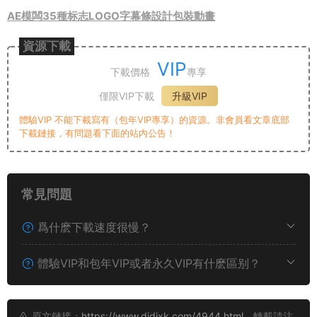
AE模闆35種标志LOGO字幕條設計包裝動畫
資源下載
VIP
下載價格
專享
僅限VIP下載
升級VIP
體驗VIP 不能下載寫有（包年VIP專享）的資源。非會員看文章底部
下載鏈接，有問題看下面的站内公告！
常見問題
爲什麽下載速度很慢？
體驗VIP和包年VIP或者永久VIP有什麽區别？
原文鏈接：
https://www.didixk.com/4944.html
，轉載請注