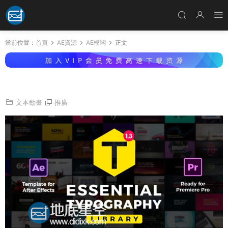
當前位置：
首頁
AE資源
AE模闆
正文
AE+PR模闆多種樣式的文本文字字幕标題動畫
文本動畫
推廣