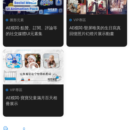
圖形元素
VIP專區
AE模闆-點贊、訂閱、評論等
AE模闆-豎屏唯美的生日寫真
的社交媒體UI元素集
回憶照片幻燈片展示動畫
VIP專區
AE模闆-寶寶兒童滿月百天相
冊展示
評論
0