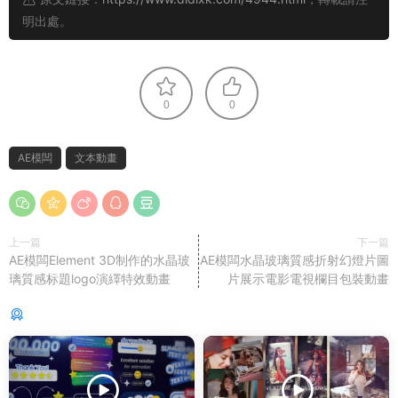
明出處。
0
0
AE模闆
文本動畫
上一篇
下一篇
AE模闆Element 3D制作的水晶玻
AE模闆水晶玻璃質感折射幻燈片圖
璃質感标題logo演繹特效動畫
片展示電影電視欄目包裝動畫
猜你喜歡