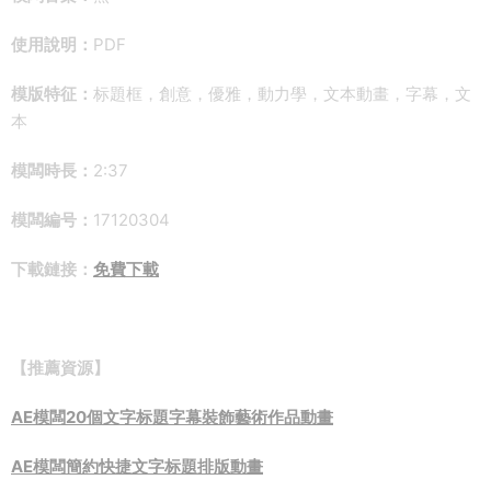
使用說明：
PDF
模版特征：
标題框，創意，優雅，動力學，文本動畫，字幕，文
本
模闆時長：
2:37
模闆編号：
17120304
下載鏈接：
免費下載
【推薦資源】
AE模闆20個文字标題字幕裝飾藝術作品動畫
AE模闆簡約快捷文字标題排版動畫