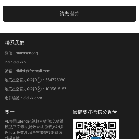
請先
登錄
聯系我們
微信：didixingkong
Ins：didixk8
郵箱：didixk@foxmail.com
地底星空官方QQ群①：564775980
地底星空官方QQ群②：1095615157
進群驗證：didixk.com
關于
掃描關注微信公衆号
AE模闆,Blender,視頻素材,預設,材質
模型,平面素材,特效合成,教程,c4d插
件,luts,免費,地底星空影視後期資源，
感謝支持。