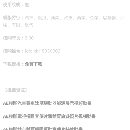
使用說明：
無
模版特征：
汽車、廣播、商業、汽車、商業、企業、驅動器、介
紹、有限、現代
模闆時長：
2:00
模闆編号：
[didixk]18030902
下載鏈接：
免費下載
【推薦資源】
AE模闆汽車賽車速度驅動器能源展示視頻動畫
AE模闆電視欄目宣傳片頭體育旅遊照片視頻動畫
AE模闆城市體育極限運動宣傳片特效動畫