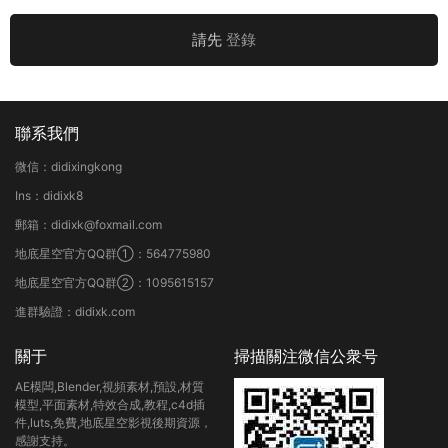
請先
登錄
聯系我們
微信：didixingkong
Ins：didixk8
郵箱：didixk@foxmail.com
地底星空官方QQ群①：564775980
地底星空官方QQ群②：1095615157
進群驗證：didixk.com
關于
掃描關注微信公衆号
AE模闆,Blender,視頻素材,預設,材質
模型,平面素材,特效合成,教程,c4d插
件,luts,免費,地底星空影視後期資源，
感謝支持。