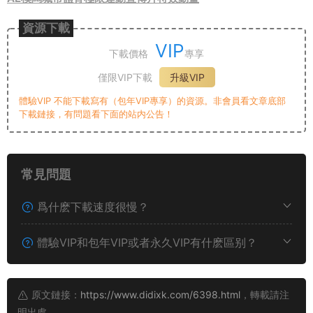
資源下載
VIP
下載價格
專享
僅限VIP下載
升級VIP
體驗VIP 不能下載寫有（包年VIP專享）的資源。非會員看文章底部
下載鏈接，有問題看下面的站内公告！
常見問題
爲什麽下載速度很慢？
體驗VIP和包年VIP或者永久VIP有什麽區别？
原文鏈接：
https://www.didixk.com/6398.html
，轉載請注
明出處。