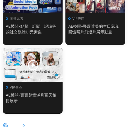
圖形元素
VIP專區
AE模闆-點贊、訂閱、評論等
AE模闆-豎屏唯美的生日寫真
的社交媒體UI元素集
回憶照片幻燈片展示動畫
VIP專區
AE模闆-寶寶兒童滿月百天相
冊展示
評論
0