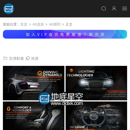
當前位置：
首頁
AE資源
AE模闆
正文
AE模闆黑色汽車銷售新功能宣傳介紹視頻動畫
宣傳動畫
推廣