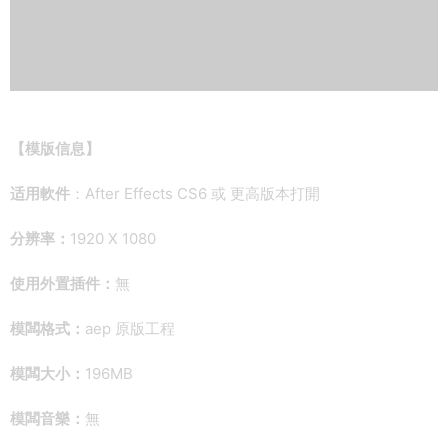
【
模版信息】
适用軟件
：After Effects CS6 或 更高版本打開
分辨率：
1920 X 1080
使用外置插件：
無
模闆格式：
aep 原版工程
模闆大小：
196MB
模闆音樂：
無