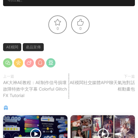
0
0
AE模闆
産品宣傳
上一篇
下一篇
AK大神AE教程：AE制作信号損壞
AE模闆社交媒體APP聊天氣泡對話
故障特效中文字幕 Colorful Glitch
框動畫包
FX Tutorial
猜你喜歡