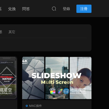
區
兌換
問答
登錄
注冊
墨
其它
MAC插件