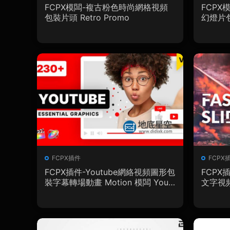
FCPX模闆-複古粉色時尚網格視頻
FCP
包裝片頭 Retro Promo
幻燈片包裝
desho
FCPX插件
FCPX
FCPX插件-Youtube網絡視頻圖形包
FCP
裝字幕轉場動畫 Motion 模闆 Yout
文字視頻
ube Essential Library
desho