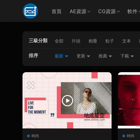
首頁
AE資源
CG資源
軟件
三級分類
全部
片頭
相冊
粒子
文本
排序
最新
更新
推薦
下載
時尚
時尚