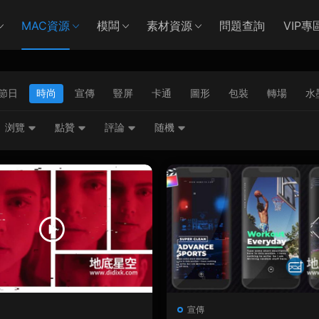
MAC資源
模闆
素材資源
問題查詢
VIP專
節日
時尚
宣傳
豎屏
卡通
圖形
包裝
轉場
水
浏覽
點贊
評論
随機
宣傳