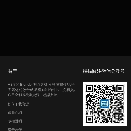
關于
掃描關注微信公衆号
AE模闆,Blender,視頻素材,預設,材質模型,平
面素材,特效合成,教程,c4d插件,luts,免費,地
底星空影視後期資源，感謝支持。
如何下載資源
會員介紹
版權聲明
廣告合作