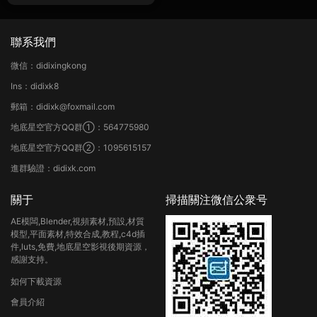
聯系我們
微信：didixingkong
Ins：didixk8
郵箱：didixk@foxmail.com
地底星空官方QQ群①：564775980
地底星空官方QQ群②：1095615157
進群驗證：didixk.com
關于
掃描關注微信公衆号
AE模闆,Blender,視頻素材,預設,材質
模型,平面素材,特效合成,教程,c4d插
件,luts,免費,地底星空影視後期資源，
感謝支持。
如何下載資源
會員介紹