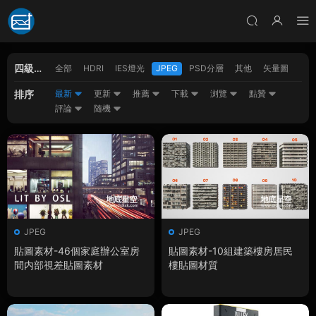
四級分
全部
HDRI
IES燈光
JPEG
PSD分層
其他
矢量圖
類
排序
最新
更新
推薦
下載
浏覽
點贊
評論
随機
JPEG
JPEG
貼圖素材-46個家庭辦公室房
貼圖素材-10組建築樓房居民
間内部視差貼圖素材
樓貼圖材質