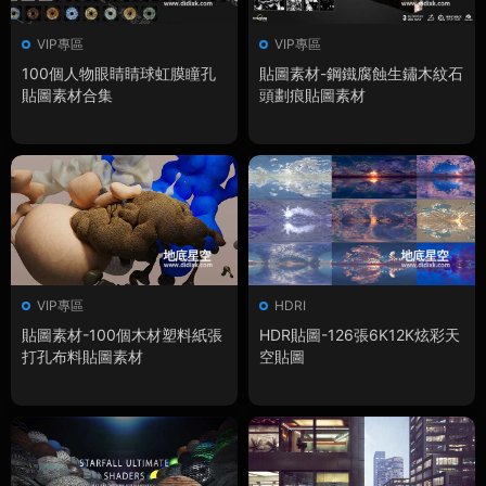
VIP專區
VIP專區
100個人物眼睛睛球虹膜瞳孔
貼圖素材-鋼鐵腐蝕生鏽木紋石
貼圖素材合集
頭劃痕貼圖素材
VIP專區
HDRI
貼圖素材-100個木材塑料紙張
HDR貼圖-126張6K12K炫彩天
打孔布料貼圖素材
空貼圖