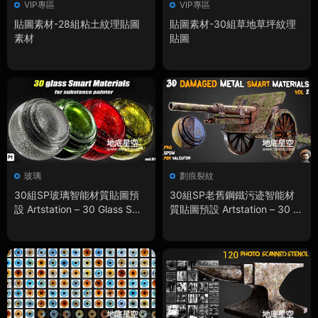
VIP專區
VIP專區
貼圖素材-28組粘土紋理貼圖
貼圖素材-30組草地草坪紋理
素材
貼圖
玻璃
劃痕裂紋
30組SP玻璃智能材質貼圖預
30組SP老舊鋼鐵污迹智能材
設 Artstation – 30 Glass Sma
質貼圖預設 Artstation – 30 D
rt Materials For Substance P
amaged Metal Smart Materi
ainter Vol.01
als + BPR Textures – Vol.2