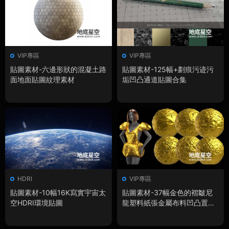
VIP專區
VIP專區
貼圖素材-六邊形狀的混凝土路
貼圖素材-125幅+劃痕污迹污
面地面貼圖紋理素材
垢凹凸通道貼圖合集
HDRI
VIP專區
貼圖素材-10幅16K寫實宇宙太
貼圖素材-37幅金色的褶皺尼
空HDRI環境貼圖
龍塑料紙張金屬布料凹凸置換
貼圖