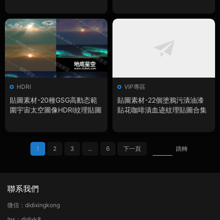
集
HDRI
VIP專區
貼圖素材-20種GSG高動态範
貼圖素材-22個塗鴉污漬油漆
圍宇宙太空圖像HDRI紋理貼圖
貼花咖啡漬血迹紋理貼圖合集
1
2
3
...
6
下一頁
跳轉
聯系我們
微信：didixingkong
Ins：didixk8