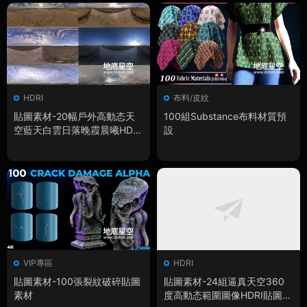
HDRI
布料/皮紋
貼圖素材-20幅戶外高動态天
100組Substance布料材質預
空藍天白雲日落晚霞晨曦HDR
設
環境貼圖
VIP專區
HDRI
貼圖素材-100張裂紋破碎貼圖
貼圖素材-24組逼真天空360
素材
度高動态範圍圖像HDRI貼圖合