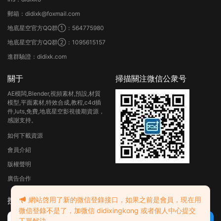
郵箱：didixk@foxmail.com
地底星空官方QQ群①：564775980
地底星空官方QQ群②：1095615157
進群驗證：didixk.com
關于
掃描關注微信公衆号
AE模闆,Blender,視頻素材,預設,材質
模型,平面素材,特效合成,教程,c4d插
件,luts,免費,地底星空影視後期資源，
感謝支持。
如何下載資源
會員介紹
版權聲明
廣告合作
搜索
網站啓用了新的微信登錄接口，如果之前是會員，現在用
微信登錄不是了，加微信 didixingkong 或者個人中心提交
工單解決。