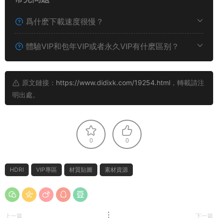
爲什麽下載速度很慢？
體驗VIP和包年VIP或者永久VIP有什麽區别？
原文鏈接：
https://www.didixk.com/19254.html
，轉載請注
明出處。
0
0
HDRI
VIP專區
材質貼圖
素材資源
上一篇
下一篇