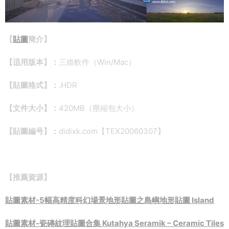
【
貼圖
簡介】
【适用版本】：
三維軟件（Win/Mac）
【貼圖格式】：
.HDR
【文件大小】：
420MB（壓縮包大小）
【貼圖編号】：
didixk.com【TEX20060307】
【推薦資源】
貼圖素材-5幅高精度科幻場景地形貼圖之島嶼地形貼圖 Island
貼圖素材-瓷磚紋理貼圖合集 Kutahya Seramik – Ceramic Tiles