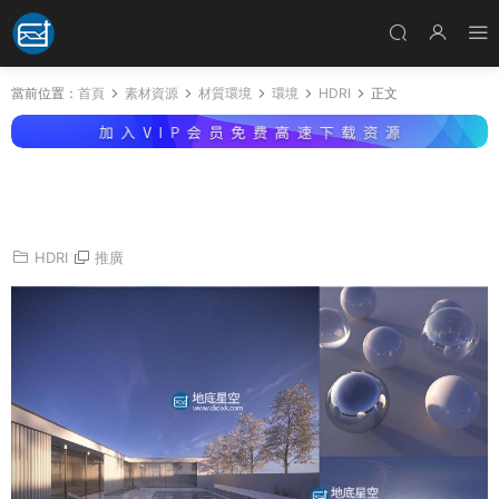
當前位置：
首頁
素材資源
材質環境
環境
HDRI
正文
貼圖素材-10個環境高動态HDR預設 Viz-People
HDRI v1
HDRI
推廣