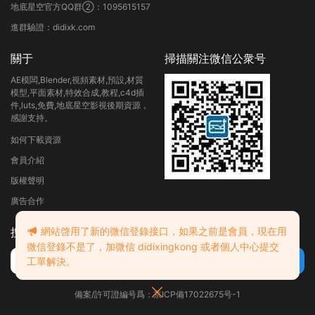
地底星空官方QQ群②：1095615157
進群驗證：didixk.com
關于
掃描關注微信公衆号
AE模闆,Blender,視頻素材,預設,材質
模型,平面素材,特效合成,教程,c4d插
件,luts,免費,地底星空影視後期資源，
感謝支持。
如何下載資源
會員介紹
版權聲明
廣告合作
搜索
網站啓用了新的微信登錄接口，如果之前是會員，現在用
微信登錄不是了，加微信 didixingkong 或者個人中心提交
工單解決。
備案/許可證編号爲：京ICP備17022675号-1