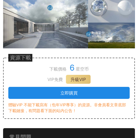
資源下載
6
下載價格
星空币
VIP免費
升級VIP
立即購買
體驗VIP 不能下載寫有（包年VIP專享）的資源。非會員看文章底部
下載鏈接，有問題看下面的站内公告！
常見問題