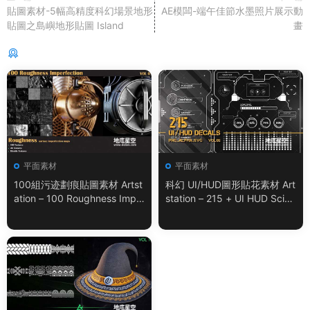
貼圖素材-5幅高精度科幻場景地形
AE模闆-端午佳節水墨照片展示動
貼圖之島嶼地形貼圖 Island
畫
猜你喜歡
平面素材
平面素材
100組污迹劃痕貼圖素材 Artst
科幻 UI/HUD圖形貼花素材 Art
ation – 100 Roughness Impe
station – 215 + UI HUD SciFi
rfection – VOL.01
Graphic Decals Vol.05