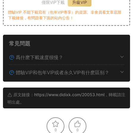
僅限VIP下載
升級VIP
體驗VIP 不能下載寫有（包年VIP專享）的資源。非會員看文章底部
下載鏈接，有問題看下面的站内公告！
常見問題
爲什麽下載速度很慢？
體驗VIP和包年VIP或者永久VIP有什麽區别？
原文鏈接：
https://www.didixk.com/20053.html
，轉載請注
明出處。
0
0