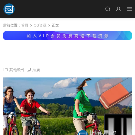
當前位置：
首頁
CG資源
正文
視頻多餘移動物體移除軟件 proDAD Erazr 1.5.7
6.4 Win破解版
其他軟件
推廣