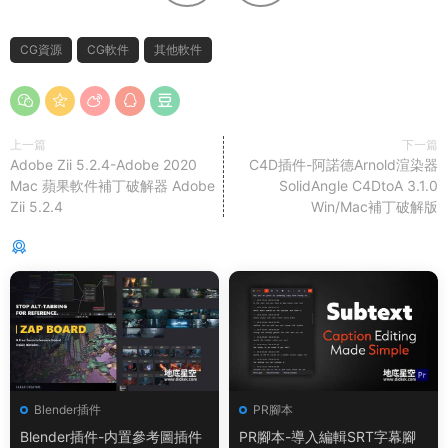
CG資源
CG軟件
其他軟件
上一篇
下一篇
Adobe Zii 5.2.4-Adobe 2020
C4D插件-阿諾德Arnold渲染器
Mac 蘋果軟件補丁破解器 Adobe
SolidAngle C4DtoA 3.1.0
Zii 5.2.4
Win/Mac補丁破解版
猜你喜歡
Blender插件
PR腳本
Blender插件-内置參考圖插件
PR腳本-導入編輯SRT字幕腳