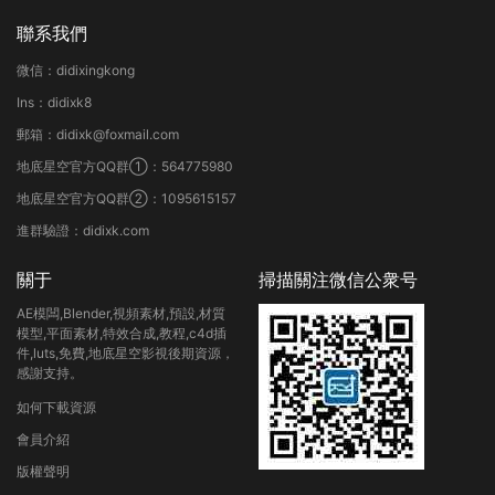
聯系我們
微信：didixingkong
Ins：didixk8
郵箱：didixk@foxmail.com
地底星空官方QQ群①：564775980
地底星空官方QQ群②：1095615157
進群驗證：didixk.com
關于
掃描關注微信公衆号
AE模闆,Blender,視頻素材,預設,材質
模型,平面素材,特效合成,教程,c4d插
件,luts,免費,地底星空影視後期資源，
感謝支持。
如何下載資源
會員介紹
版權聲明