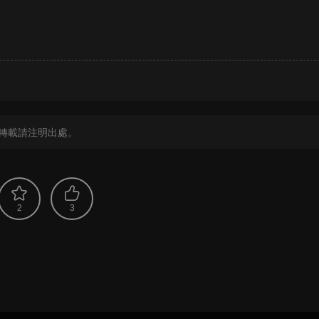
？
轉載請注明出處。
2
3