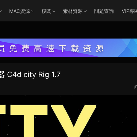
MAC資源
模闆
素材資源
問題查詢
VIP專
 city Rig 1.7