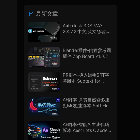
最新文章
Autodesk 3DS MAX
2027.2 中文/英文/多語言
版
Blender插件-内置參考圖
插件 Zap Board v1.0.2
PR腳本-導入編輯SRT字
幕腳本 Subtext for
Premiere Pro V1.0.0 + 使
用教程
AE腳本-真實自然變形運
動MG動畫腳本 Soft Flow
V1.0.0
AE腳本-智能AI生成代碼
腳本 Aescripts Claude
Scripter V1.3.0 + 使用教