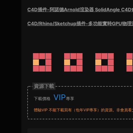
C4D插件-阿諾德Arnold渲染器 SolidAngle C4Dt
C4D/Rhino/Sketchup插件-多功能實時GPU物理渲
資源下載
VIP
下載價格
專享
體驗VIP 不能下載寫有（包年VIP專享）的資源。非會