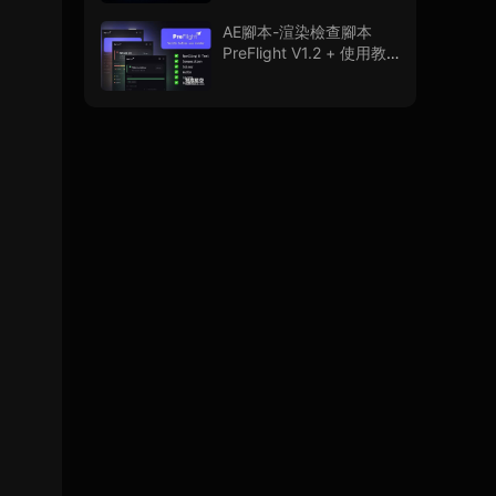
程
AE腳本-渲染檢查腳本
PreFlight V1.2 + 使用教
程