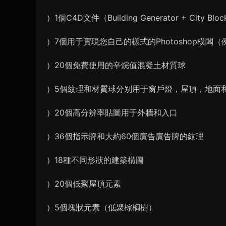
）1個C4D文件（Building Generator + City Blo
）7個用于實現您自己的樣式的Photoshop模闆
）20個免費使用的辛烷值混凝土材質球
）5個紋理和材質球分别用于窗戶燈，屋頂，地面
）20個高分辨率貼圖用于外牆和入口
）36個指示牌和大約60個廣告廣告牌的紋理
）18種不同形狀的建築構圖
）20個低聚屋頂元素
）5個塊狀元素（低聚棕榈樹）