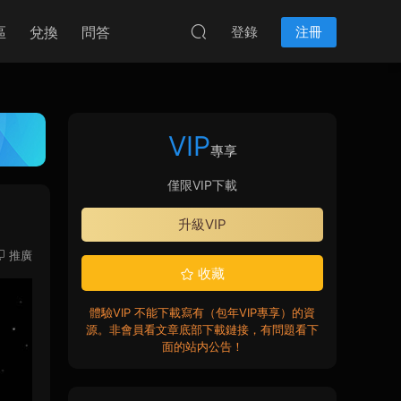
區
兌換
問答
登錄
注冊
VIP
專享
僅限VIP下載
升級VIP
推廣
收藏
體驗VIP 不能下載寫有（包年VIP專享）的資
源。非會員看文章底部下載鏈接，有問題看下
面的站内公告！