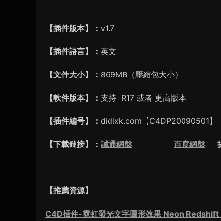
【插件版本】：
v1.7
【插件語言】：
英文
【文件大小】：
869MB（壓縮包大小）
【軟件版本】：
支持 R17 或者 更高版本
【插件編号】：
didixk.com【C4DP20090501】
【下載鏈接】：
誠通網盤
百度網盤
提取
【推薦資源】
C4D插件-霓虹發光文字圖形效果 Neon Redshift 