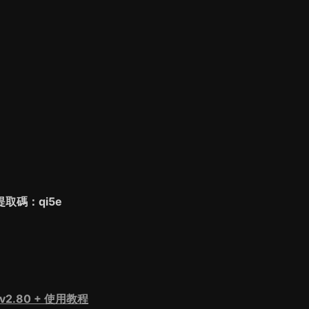
碼：qi5e
v2.80 + 使用教程