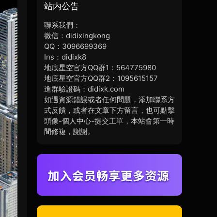
站内公告
聯系我們：
微信：didixingkong
QQ：3096699369
Ins：didixk8
地底星空官方QQ群1：564775980
地底星空官方QQ群2：1095615157
進群驗證碼：didixk.com
如遇資源錯誤或者任何問題，添加聯系方
式反饋，或者在文章下方留言，也可點擊
頭像-個人中心-提交工單，本站會第一時
間修複，謝謝。