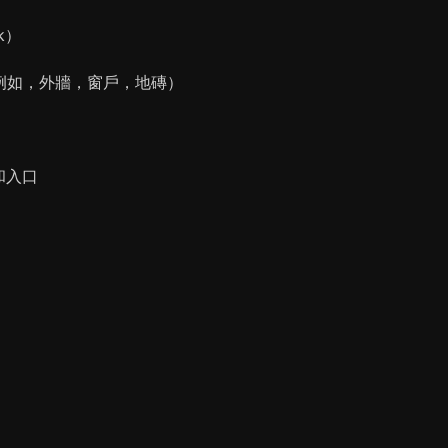
ck）
（例如，外牆，窗戶，地磚）
和入口