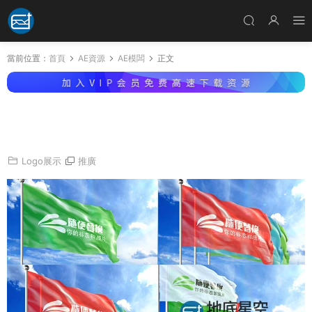
當前位置：
首頁
AE資源
AE模闆
正文
AE模闆-旗幟國旗随風飄揚公司logo标志展示動
畫
Logo展示
推廣