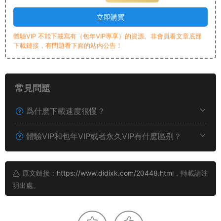
立即購買
體驗VIP 不能下載寫有（包年VIP專享）的資源。非會員看文章底部
下載鏈接，有問題看下面的站内公告！
常見問題
爲什麽下載速度很慢？
體驗VIP和包年VIP或者永久VIP有什麽區别？
原文鏈接：
https://www.didixk.com/20448.html
，轉載請注
明出處。