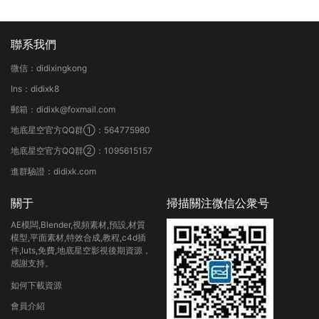
聯系我們
微信：didixingkong
Ins：didixk8
郵箱：didixk@foxmail.com
地底星空官方QQ群①：564775980
地底星空官方QQ群②：1095615157
進群驗證：didixk.com
關于
掃描關注微信公衆号
AE模闆,Blender,視頻素材,預設,材質
模型,平面素材,特效合成,教程,c4d插
件,luts,免費,地底星空影視後期資源，
感謝支持。
如何下載資源
會員介紹