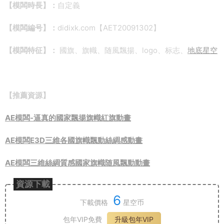
【模闆時長】：
自定義
【模闆編号】：
didixk.com【AET20091302】
【模闆特征】：
國旗、旗幟、随風飄揚、logo、标志、
地底星空
【推薦資源】
AE模闆-逼真的國家飄揚旗幟紅旗動畫
AE模闆E3D三維各國旗幟飄動絲綢感動畫
AE模闆三維絲綢質感國家旗幟随風飄動動畫
資源下載
6
下載價格
星空币
包年VIP免費
升級包年VIP