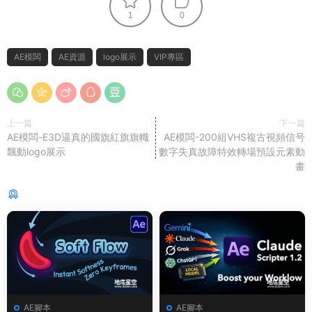
1
0
AE模闆
AE資源
logo展示
VIP專區
上一篇
下一篇
AE模闆-E3D逼真的國旗紅旗旗幟
AE模闆-200組VHS複古視頻信号
飄動logo展示
數字失真故障特效轉場預設元素動
畫
猜你喜歡
AE腳本
AE腳本