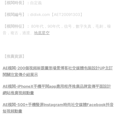
【模闆時長】：
自定義
【模闆編号】：
didixk.com【AET20091303】
【模闆特征】：
80年代，90年代，信号，數字失真，毛刺，噪
音，複古，過渡、
地底星空
【推薦資源】
AE模闆-200個視頻标題圖形場景博客社交媒體包裝設計UP主訂
閱關注宣傳介紹展示
AE模闆-iPhoneX手機平闆app應用程序推廣品牌宣傳平面設計
網站推廣視頻動畫
AE模闆-500+手機豎屏Instagram時尚社交媒體Facebook抖音
短視頻動畫