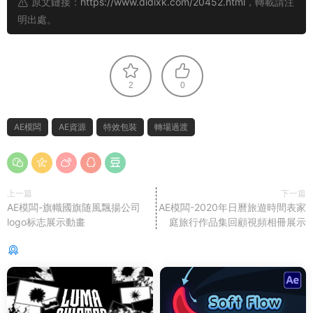
原文鏈接：
https://www.didixk.com/20452.html
，轉載請注
明出處。
2
0
AE模闆
AE資源
特效包裝
轉場過渡
上一篇
下一篇
AE模闆-旗幟國旗随風飄揚公司
AE模闆-2020年日曆旅遊時間表家
logo标志展示動畫
庭旅行作品集回顧視頻相冊展示
猜你喜歡