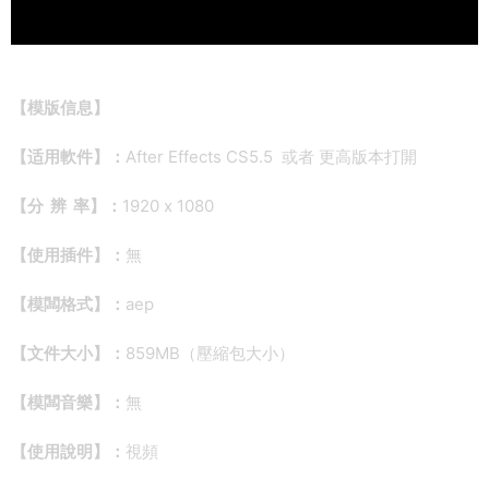
【
模版信息】
【适用軟件】：
After Effects CS5.5 或者 更高版本打開
【分 辨 率】：
1920 x 1080
【使用插件】：
無
【模闆格式】：
aep
【文件大小】：
859MB（壓縮包大小）
【模闆音樂】：
無
【使用說明】：
視頻