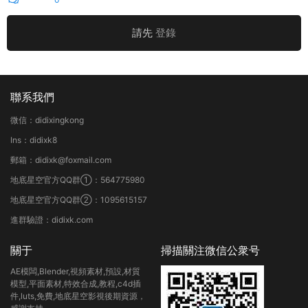
請先
登錄
聯系我們
微信：didixingkong
Ins：didixk8
郵箱：didixk@foxmail.com
地底星空官方QQ群①：564775980
地底星空官方QQ群②：1095615157
進群驗證：didixk.com
關于
掃描關注微信公衆号
AE模闆,Blender,視頻素材,預設,材質
模型,平面素材,特效合成,教程,c4d插
件,luts,免費,地底星空影視後期資源，