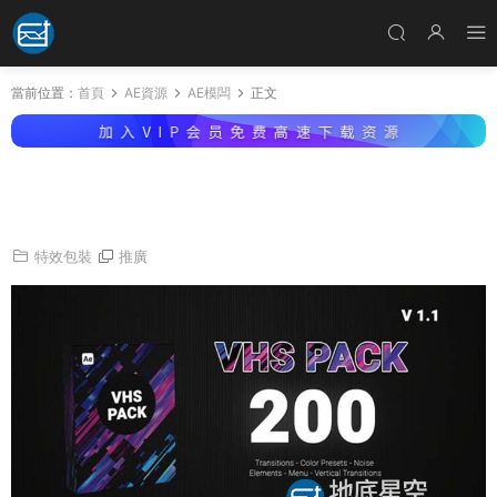
當前位置：
首頁
AE資源
AE模闆
正文
AE模闆-200組VHS複古視頻信号數字失真故障
特效轉場預設元素動畫
特效包裝
推廣