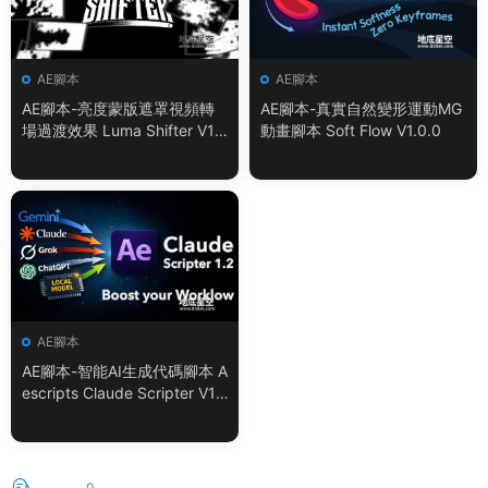
AE腳本
AE腳本
AE腳本-亮度蒙版遮罩視頻轉
AE腳本-真實自然變形運動MG
場過渡效果 Luma Shifter V1.
動畫腳本 Soft Flow V1.0.0
0.0
AE腳本
AE腳本-智能AI生成代碼腳本 A
escripts Claude Scripter V1.
3.0 + 使用教程
評論
0